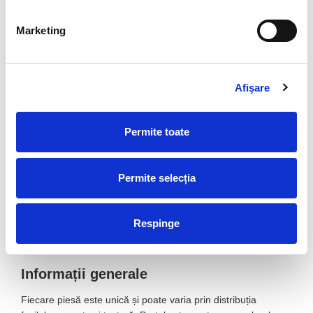
Utilizare și context
Exemplar de colecție pentru pasionații de fosile și
Marketing
minerale.
Piesă decorativă pentru birou, bibliotecă sau vitrină.
Ideal pentru colecții de paleontologie și geologie.
Afişare
Potrivit pentru expunere datorită feței lustruite care
evidențiază fosilele.
Permite toate
Combinații recomandate
Se asociază foarte bine cu:
Permite selecția
Lemn pietrificat
Septarie
Respinge
Amonit fosil
Informații generale
Fiecare piesă este unică și poate varia prin distribuția