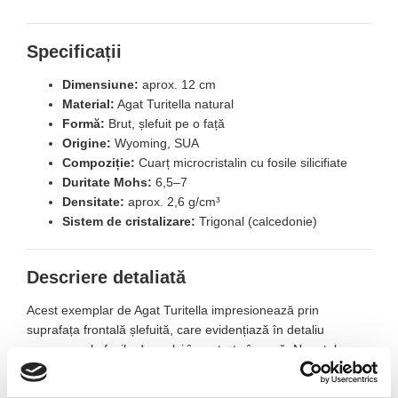
Specificații
Dimensiune:
aprox. 12 cm
Material:
Agat Turitella natural
Formă:
Brut, șlefuit pe o față
Origine:
Wyoming, SUA
Compoziție:
Cuarț microcristalin cu fosile silicifiate
Duritate Mohs:
6,5–7
Densitate:
aprox. 2,6 g/cm³
Sistem de cristalizare:
Trigonal (calcedonie)
Descriere detaliată
Acest exemplar de Agat Turitella impresionează prin
suprafața frontală șlefuită, care evidențiază în detaliu
numeroasele fosile de melci încastrate în rocă. Nuanțele
naturale de gri, maro, crem și bej creează un contrast
deosebit, iar partea din spate a fost păstrată brută, oferind