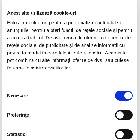
un aspect autentic și natural.
Acest site utilizează cookie-uri
Agatul Turitella provine din formațiunile geologice din statul
Wyoming (SUA)
, unde depozitele sedimentare bogate în
Folosim cookie-uri pentru a personaliza conținutul și
fosile s-au format în urmă cu milioane de ani. Silicifierea
anunțurile, pentru a oferi funcții de rețele sociale și pentru
treptată a conservat cochiliile în interiorul calcedoniei,
a analiza traficul. De asemenea, le oferim partenerilor de
transformându-le într-un material decorativ spectaculos.
rețele sociale, de publicitate și de analize informații cu
privire la modul în care folosiți site-ul nostru. Aceștia le
Din punct de vedere mineralogic, Agatul Turitella este o
pot combina cu alte informații oferite de dvs. sau culese
varietate de calcedonie, alcătuită din dioxid de siliciu (SiO₂),
în urma folosirii serviciilor lor.
cu o duritate de
6,5–7
pe scara Mohs și cristalizare în sistem
trigonal
. Fosilele reprezintă elementul distinctiv al fiecărei
piese, fiecare exemplar având un desen complet unic.
Selecția
Dimensiunea generoasă și secțiunea lustruită fac din această
Necesare
consimțământului
piesă un excelent obiect de colecție, decor sau studiu
geologic. Modelele fosile sunt vizibile cu ochiul liber și
transformă fiecare exemplar într-o adevărată mărturie a vieții
Preferinţe
preistorice.
Statistici