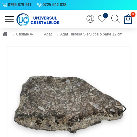
0799 879 911
0725 542 038
0
0
Cristale A-F
Agat
Agat Turitella Șlefuit pe o parte 12 cm