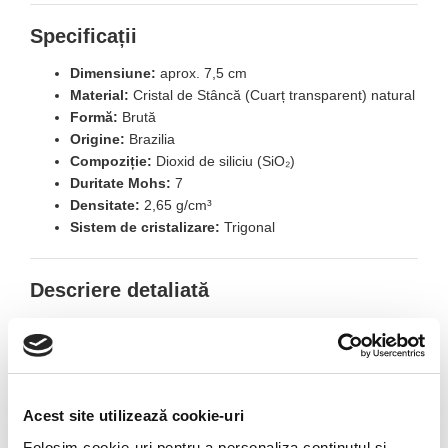
Specificații
Dimensiune:
aprox. 7,5 cm
Material:
Cristal de Stâncă (Cuarț transparent) natural
Formă:
Brută
Origine:
Brazilia
Compoziție:
Dioxid de siliciu (SiO₂)
Duritate Mohs:
7
Densitate:
2,65 g/cm³
Sistem de cristalizare:
Trigonal
Descriere detaliată
Acest exemplar de Cristal de Stâncă brut evidențiază
frumusețea naturală a cuarțului transparent. Suprafețele
neregulate, luciul sticlos și transparența variabilă dezvăluie
structura internă a mineralului, cu incluziuni și fracturi
Acest site utilizează cookie-uri
naturale care oferă fiecărei piese un aspect unic.
Folosim cookie-uri pentru a personaliza conținutul și