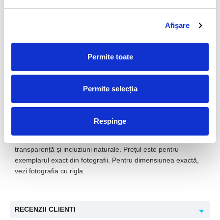
Potrivit pentru vitrine și birouri.
Apreciat de pasionații de geologie și mineralogie.
Afişare
Combinații recomandate
Permite toate
Ametist
Cuarț fumuriu
Permite selecția
Cuarț roz
Informații generale
Respinge
Fiecare piesă este unică și poate varia ușor ca formă,
transparență și incluziuni naturale. Prețul este pentru
exemplarul exact din fotografii. Pentru dimensiunea exactă,
vezi fotografia cu rigla.
RECENZII CLIENTI