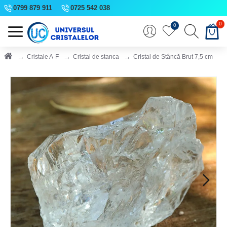
0799 879 911
0725 542 038
0
0
Cristale A-F
Cristal de stanca
Cristal de Stâncă Brut 7,5 cm