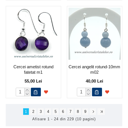
Cercei ametist rotund
Cercei angelit rotund-10mm
fatetat m1
m02
55,00 Lei
40,00 Lei
1
2
3
4
5
6
7
8
9
Afisare 1 - 24 din 229 (10 pagini)