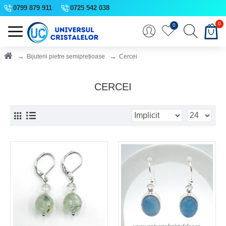
0799 879 911
0725 542 038
0
0
Bijuterii pietre semiprețioase
Cercei
CERCEI