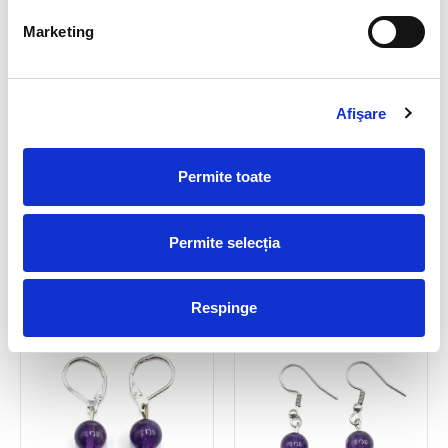
Marketing
Afişare
Permite toate
Cercei ametist oval fatetat-
Cercei ametist pomisor
5,5/7 mm
30,00 Lei
Permite selecția
75,00 Lei
Respinge