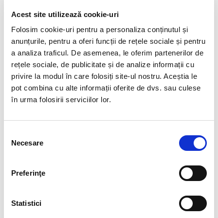
90,00 Lei
75,00 Lei
Acest site utilizează cookie-uri
Folosim cookie-uri pentru a personaliza conținutul și
anunțurile, pentru a oferi funcții de rețele sociale și pentru
a analiza traficul. De asemenea, le oferim partenerilor de
rețele sociale, de publicitate și de analize informații cu
privire la modul în care folosiți site-ul nostru. Aceștia le
pot combina cu alte informații oferite de dvs. sau culese
în urma folosirii serviciilor lor.
Selecția
Necesare
consimțământului
Cercei ametist oval
Cercei ametist oval fatetat
m1
70,00 Lei
Preferinţe
60,00 Lei
Statistici