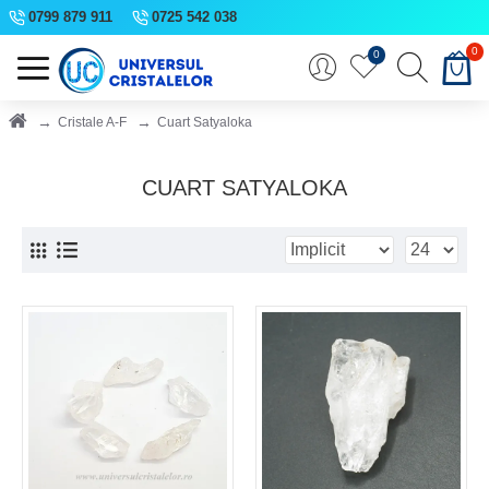
0799 879 911
0725 542 038
0
0
Cristale A-F
Cuart Satyaloka
CUART SATYALOKA