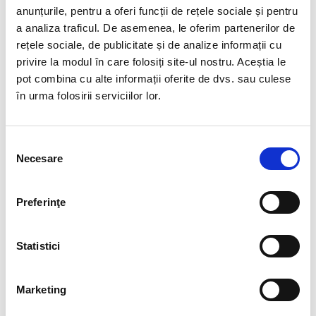
anunțurile, pentru a oferi funcții de rețele sociale și pentru
35,00 Lei
70,00 Lei
a analiza traficul. De asemenea, le oferim partenerilor de
rețele sociale, de publicitate și de analize informații cu
privire la modul în care folosiți site-ul nostru. Aceștia le
pot combina cu alte informații oferite de dvs. sau culese
în urma folosirii serviciilor lor.
Selecția
Necesare
consimțământului
Preferinţe
Satyaloka
Satyaloka
Statistici
50,00 Lei
50,00 Lei
Marketing