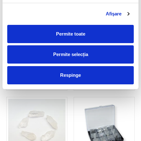
Afişare
Permite toate
Permite selecția
Satyaloka
Satyaloka
45,00 Lei
80,00 Lei
Respinge