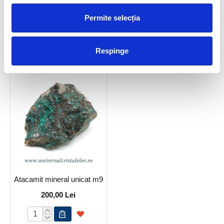
Atacamit mineral unicat m7
Atacamit mineral unicat m8
Permite selecția
35,00 Lei
150,00 Lei
Respinge
Atacamit mineral unicat m9
200,00 Lei