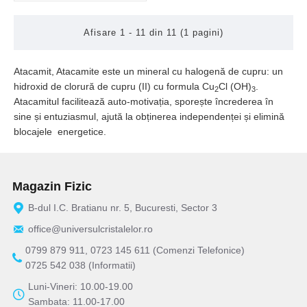
Afisare 1 - 11 din 11 (1 pagini)
Atacamit, Atacamite este un mineral cu halogenă de cupru: un
hidroxid de clorură de cupru (II) cu formula Cu
Cl (OH)
.
2
3
Atacamitul facilitează auto-motivația, sporește încrederea în
sine și entuziasmul, ajută la obținerea independenței și elimină
blocajele energetice.
Magazin Fizic
B-dul I.C. Bratianu nr. 5, Bucuresti, Sector 3
office@universulcristalelor.ro
0799 879 911, 0723 145 611 (Comenzi Telefonice)
0725 542 038 (Informatii)
Luni-Vineri: 10.00-19.00
Sambata: 11.00-17.00