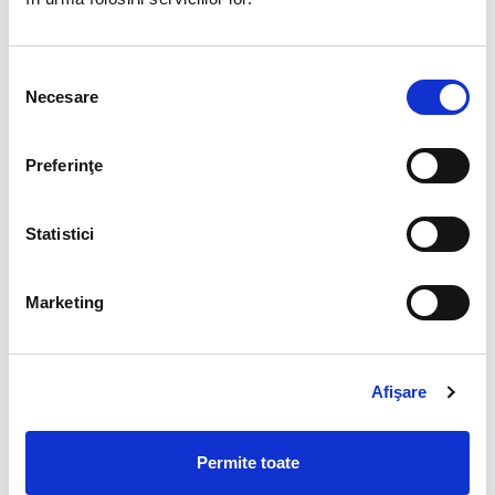
Selecția
Necesare
consimțământului
Preferinţe
Atacamit mineral unicat m5
Atacamit mineral unicat m6
35,00 Lei
45,00 Lei
Statistici
Marketing
Afişare
Permite toate