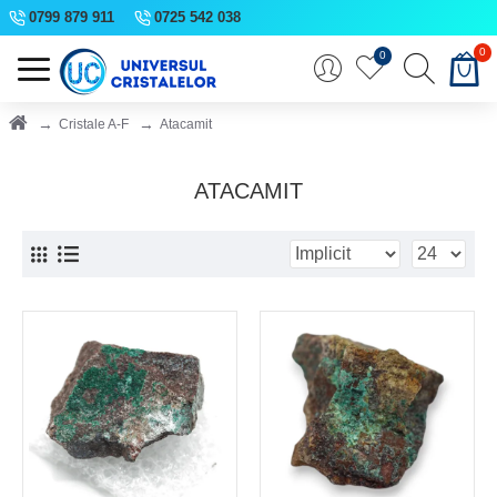
0799 879 911
0725 542 038
0
0
Cristale A-F
Atacamit
ATACAMIT