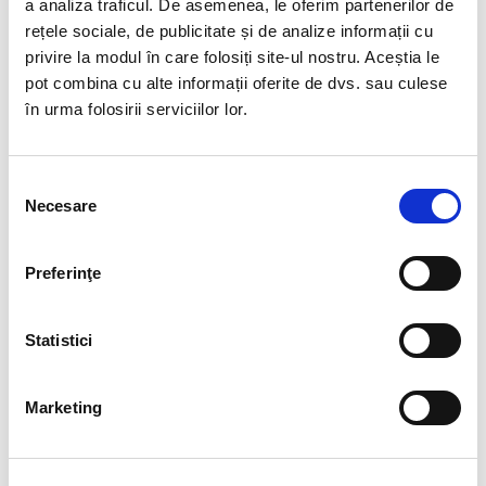
a analiza traficul. De asemenea, le oferim partenerilor de
rețele sociale, de publicitate și de analize informații cu
privire la modul în care folosiți site-ul nostru. Aceștia le
pot combina cu alte informații oferite de dvs. sau culese
în urma folosirii serviciilor lor.
Selecția
Necesare
consimțământului
Preferinţe
Colier peridot rondea
Colier peridot rotund fatetat
fatetata 3.7 mm
- 2 mm
Statistici
120,00 Lei
100,00 Lei
Marketing