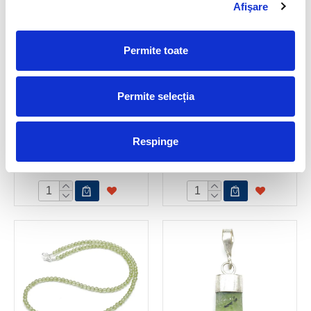
Afişare
Permite toate
Permite selecția
Colier peridot rotund fatetat
Colier peridot rotund fatetat
Respinge
- 3 mm
- 3,7mm
110,00 Lei
120,00 Lei