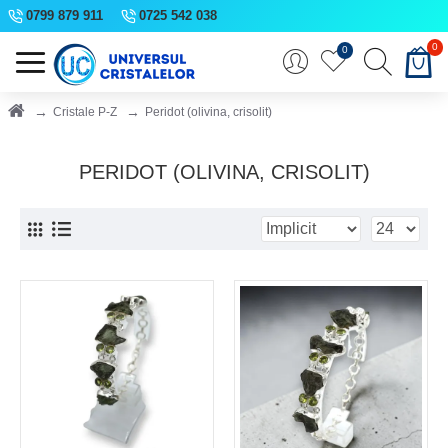
0799 879 911
0725 542 038
0
0
Cristale P-Z
Peridot (olivina, crisolit)
PERIDOT (OLIVINA, CRISOLIT)