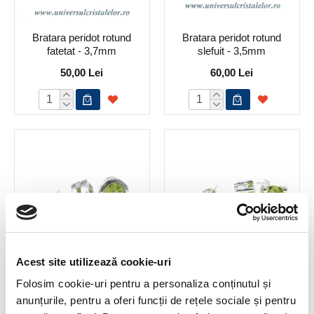
Bratara peridot rotund
Bratara peridot rotund
fatetat - 3,7mm
slefuit - 3,5mm
50,00 Lei
60,00 Lei
Acest site utilizează cookie-uri
Cercei peridot oval fatetat -
Cercei peridot rotund fatetat
Folosim cookie-uri pentru a personaliza conținutul și
7 /9 mm
tip surub (studs)
anunțurile, pentru a oferi funcții de rețele sociale și pentru
110,00 Lei
70,00 Lei