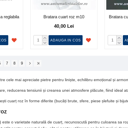
a reglabila
Bratara cuart roz m10
Bratara cu
40,00 Lei
COS
ADAUGA IN COS
A
6
7
8
9
re cele mai apreciate pietre pentru liniște, echilibru emoțional și armoni
are, reducerea tensiunii și crearea unei atmosfere plăcute, fiind ideal at
ti cuarț roz în forme diferite (bucăți brute, sfere, piese șlefuite și bijute
roz
) este o varietate naturală de cuarț, recunoscută pentru culoarea sa roz