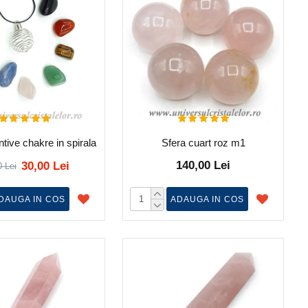
tive chakre in spirala
Sfera cuart roz m1
140,00 Lei
30,00 Lei
0 Lei
DAUGA IN COS
ADAUGA IN COS