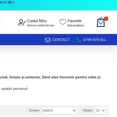
0-17.00 |
0
Contul Meu
Favorite
Intra in cont/Cont nou
lista produse
CONTACT
0799 879 911
nal, liniște și armonie, fiind ales frecvent pentru calm și
u spațiul personal.
Sortare
Afisare