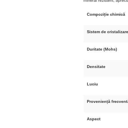
mineral rezistent, aprecia
Compoziție chimică
Sistem de cristalizar
Duritate (Mohs)
Densitate
Luciu
Proveniență frecvent
Aspect