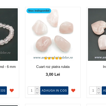
Stoc indisponibil
tund - 6 mm
Cuart roz piatra rulata
I
3,00 Lei
COS
ADAUGA IN COS
A