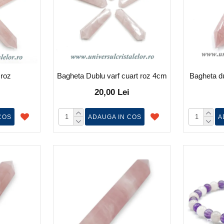
 roz
Bagheta Dublu varf cuart roz 4cm
Bagheta du
20,00 Lei
COS
ADAUGA IN COS
A