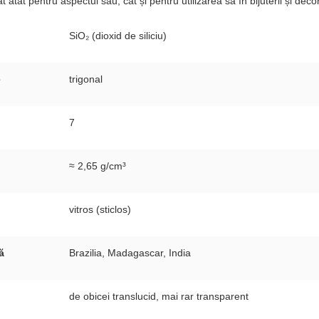
t atât pentru aspectul său, cât și pentru utilizarea sa în bijuterii și decor
SiO₂ (dioxid de siliciu)
e
trigonal
7
≈ 2,65 g/cm³
vitros (sticlos)
ă
Brazilia, Madagascar, India
de obicei translucid, mai rar transparent