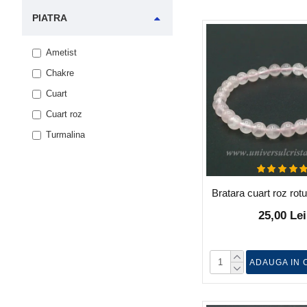
PIATRA
Ametist
Chakre
Cuart
Cuart roz
Turmalina
Bratara cuart roz ro
25,00 Lei
ADAUGA IN 