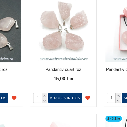
t roz
Pandantiv cuart roz
Pandantiv c
15,00 Lei
COS
ADAUGA IN COS
A
2 - 3 Zile