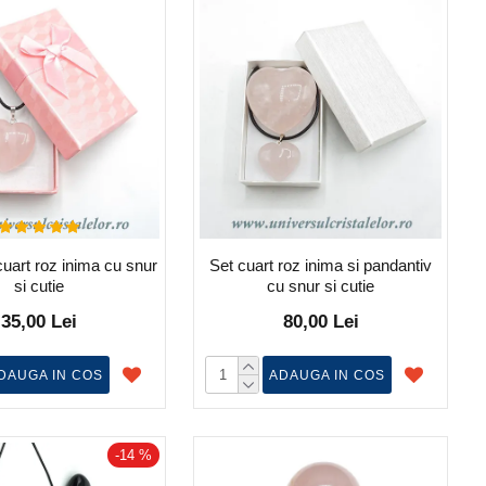
uart roz inima cu snur
Set cuart roz inima si pandantiv
si cutie
cu snur si cutie
35,00 Lei
80,00 Lei
DAUGA IN COS
ADAUGA IN COS
-14 %