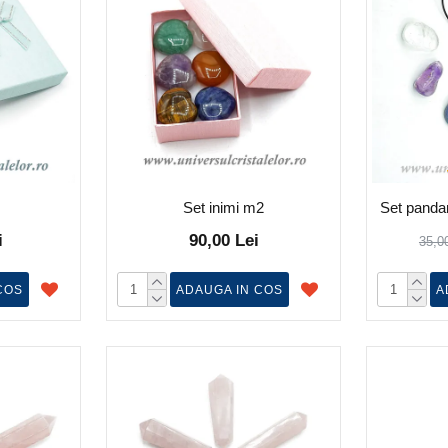
Set inimi m2
Set pandan
i
90,00 Lei
35,0
COS
ADAUGA IN COS
A