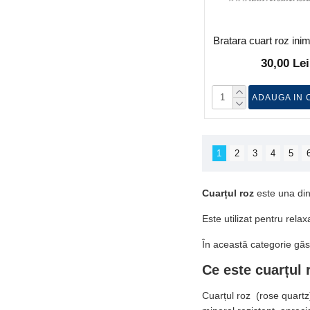
Bratara cuart roz inim
30,00 Lei
ADAUGA IN 
1
2
3
4
5
Cuarțul roz
este una dint
Este utilizat pentru relax
În această categorie găseș
Ce este cuarțul 
Cuarțul roz (rose quartz