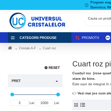
Program magaz
Duminica: IN
CATEGORII PRODUSE
PROMOTII
Cristale A-F
Cuart roz
Cuart roz pi
RESET
Cuarțul roz (rose quart
stare de bine.
PRET
Este ușor de integrat în v
👉
Vezi mai jos cum aleg
Lei
Lei