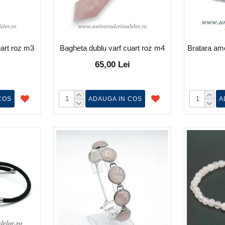
uart roz m3
Bagheta dublu varf cuart roz m4
Bratara ame
65,00 Lei
COS
ADAUGA IN COS
A