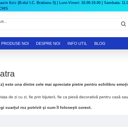
in fizic (B-dul I.C. Bratianu 5) | Luni-Vineri: 10.00-19.00 | Sambata: 11.0
CHIS
PRODUSE NOI
DESPRE NOI
INFO UTIL
BLOG
atra
z) este una dintre cele mai apreciate pietre pentru echilibru emoțio
iața de zi cu zi, fie prin bijuterii, fie ca piesă decorativă pentru casă sa
i cuarțul roz potrivit și cum îl folosești corect.