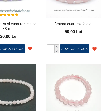
tist si cuart roz rotund
Bratara cuart roz fatetat
- 6 mm
50,00 Lei
30,00 Lei
DAUGA IN COS
ADAUGA IN COS