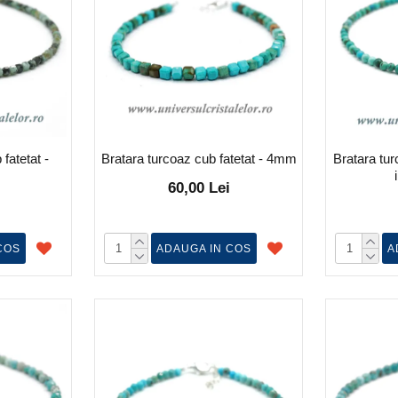
fatetat -
Bratara turcoaz cub fatetat - 4mm
Bratara tu
60,00 Lei
COS
ADAUGA IN COS
A