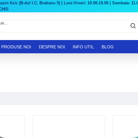
in fizic (B-dul I.C. Bratianu 5) | Luni-Vineri: 10.00-19.00 | Sambata: 11.0
CHIS
PRODUSE NOI
DESPRE NOI
INFO UTIL
BLOG