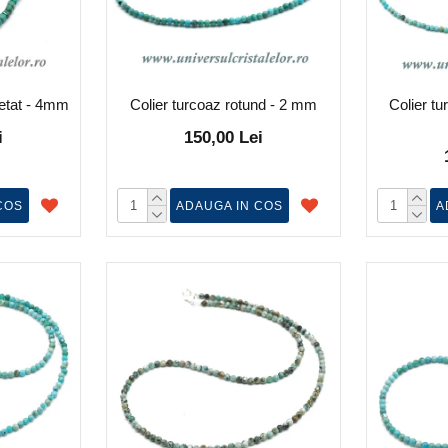
tetat - 4mm
Colier turcoaz rotund - 2 mm
Colier tu
i
150,00 Lei
COS
ADAUGA IN COS
A