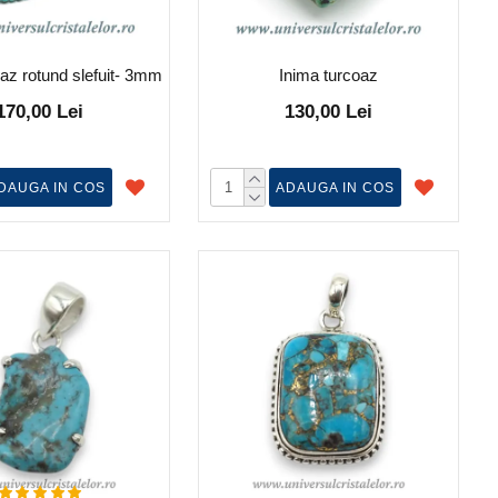
oaz rotund slefuit- 3mm
Inima turcoaz
170,00 Lei
130,00 Lei
DAUGA IN COS
ADAUGA IN COS