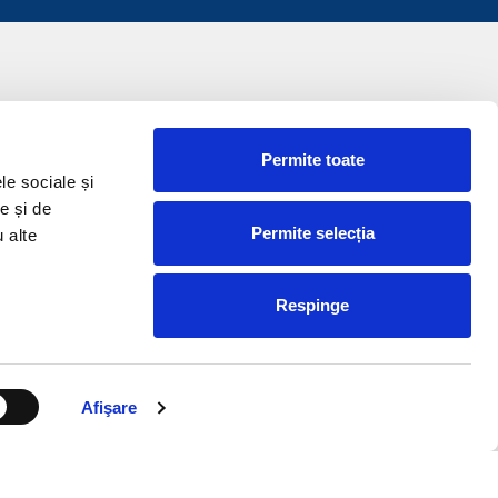
Permite toate
le sociale și
e și de
Permite selecția
u alte
Respinge
Afişare