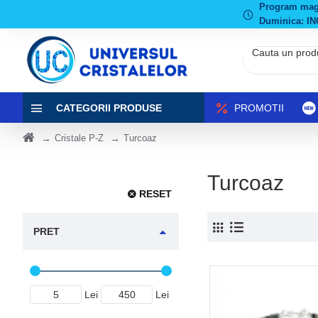
Program magaz
Duminica: IN
CATEGORII PRODUSE
PROMOTII
Cristale P-Z
Turcoaz
Turcoaz
RESET
PRET
Lei
Lei