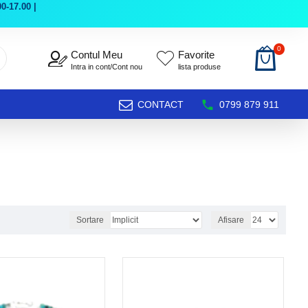
0-17.00 |
0
Contul Meu
Favorite
Intra in cont/Cont nou
lista produse
CONTACT
0799 879 911
Sortare
Afisare