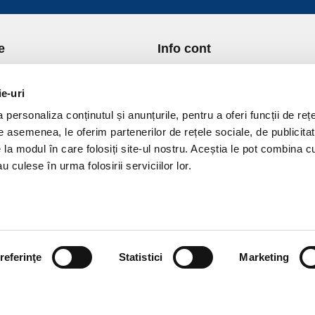
e
Info cont
re Noi
Istoric comenzi
port si Plata
Formular Retur
ie-uri
ica de Returnare
Lista Favorite
personaliza conținutul și anunțurile, pentru a oferi funcții de rețe
ica de confidentialitate
GDPR - Protectia datelor
De asemenea, le oferim partenerilor de rețele sociale, de publicitat
ica Cookies
Contact
e la modul în care folosiți site-ul nostru. Aceștia le pot combina c
ni si conditii
u culese în urma folosirii serviciilor lor.
referinţe
Statistici
Marketing
vPro.ro