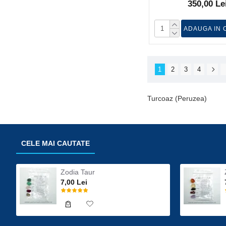
350,00 Le
ADAUGA IN 
1
2
3
4
Turcoaz (Peruzea)
CELE MAI CAUTATE
Zodia Taur
7,00 Lei