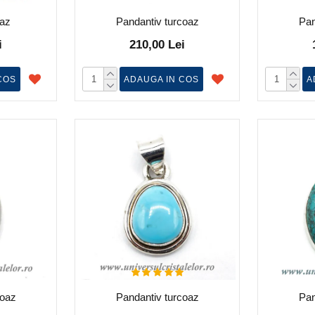
oaz
Pandantiv turcoaz
Pan
i
210,00 Lei
COS
ADAUGA IN COS
A
coaz
Pandantiv turcoaz
Pan