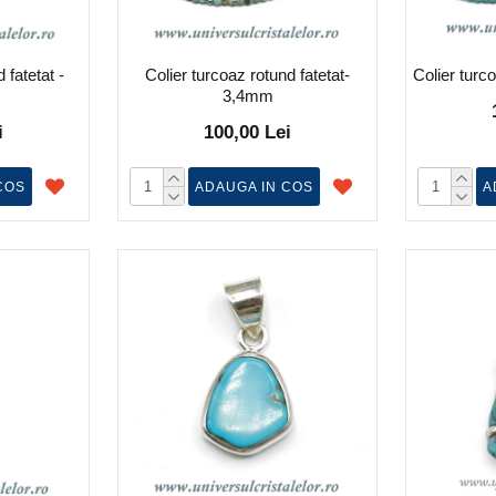
 fatetat -
Colier turcoaz rotund fatetat-
Colier turc
3,4mm
i
100,00 Lei
COS
ADAUGA IN COS
A