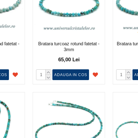
d fatetat -
Bratara turcoaz rotund fatetat -
Bratara tur
3mm
65,00 Lei
COS
ADAUGA IN COS
A