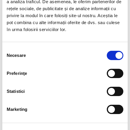
a analiza traficul. De asemenea, le oferim partenerilor de
rotund fatetat- 2,5mm
cub fatetat - 2.5 mm
rețele sociale, de publicitate și de analize informații cu
80,00 Lei
50,00 Lei
privire la modul în care folosiți site-ul nostru. Aceștia le
pot combina cu alte informații oferite de dvs. sau culese
în urma folosirii serviciilor lor.
Selecția
Necesare
consimțământului
Preferinţe
Statistici
Bratara turmalina multicolor
Bratara turmalina multicolor
cub fatetat - 2.8 mm
rotund fatetat - 2,3 mm
Marketing
60,00 Lei
65,00 Lei