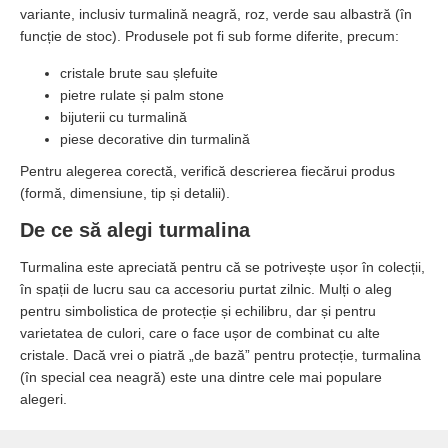
variante, inclusiv turmalină neagră, roz, verde sau albastră (în
funcție de stoc). Produsele pot fi sub forme diferite, precum:
cristale brute sau șlefuite
pietre rulate și palm stone
bijuterii cu turmalină
piese decorative din turmalină
Pentru alegerea corectă, verifică descrierea fiecărui produs
(formă, dimensiune, tip și detalii).
De ce să alegi turmalina
Turmalina este apreciată pentru că se potrivește ușor în colecții,
în spații de lucru sau ca accesoriu purtat zilnic. Mulți o aleg
pentru simbolistica de protecție și echilibru, dar și pentru
varietatea de culori, care o face ușor de combinat cu alte
cristale. Dacă vrei o piatră „de bază” pentru protecție, turmalina
(în special cea neagră) este una dintre cele mai populare
alegeri.