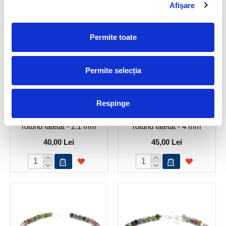
Afişare
Permite toate
Permite selecția
Respinge
Bratara turmalina multicolor
Bratara turmalina multicolor
rotund fatetat - 2.1 mm
rotund fatetat - 4 mm
40,00 Lei
45,00 Lei