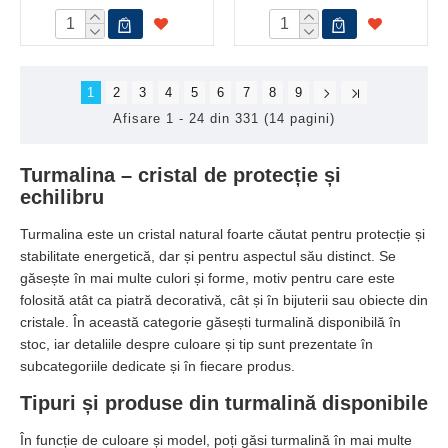
1
2
3
4
5
6
7
8
9
Afisare 1 - 24 din 331 (14 pagini)
Turmalina – cristal de protecție și
echilibru
Turmalina este un cristal natural foarte căutat pentru protecție și
stabilitate energetică, dar și pentru aspectul său distinct. Se
găsește în mai multe culori și forme, motiv pentru care este
folosită atât ca piatră decorativă, cât și în bijuterii sau obiecte din
cristale. În această categorie găsești turmalină disponibilă în
stoc, iar detaliile despre culoare și tip sunt prezentate în
subcategoriile dedicate și în fiecare produs.
Tipuri și produse din turmalină disponibile
În funcție de culoare și model, poți găsi turmalină în mai multe