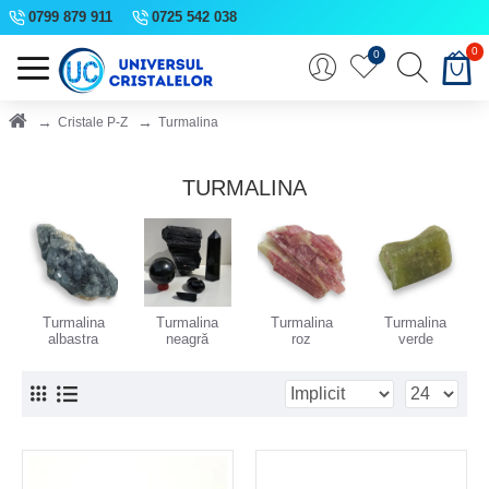
0799 879 911
0725 542 038
0
0
Cristale P-Z
Turmalina
TURMALINA
Turmalina
Turmalina
Turmalina
Turmalina
albastra
neagră
roz
verde