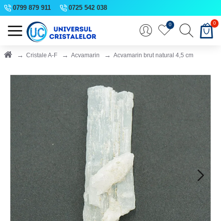
0799 879 911
0725 542 038
0
0
Cristale A-F
Acvamarin
Acvamarin brut natural 4,5 cm