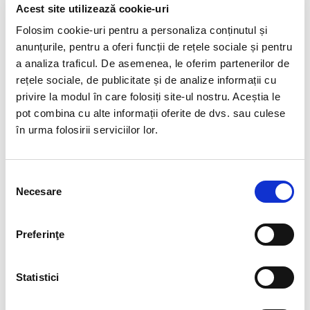
Cristal unicat. Veti primi exact produsul din imagine.
Acest site utilizează cookie-uri
Acvamarinul este o piatră a liniștii profunde și a curajului
Folosim cookie-uri pentru a personaliza conținutul și
blând.
anunțurile, pentru a oferi funcții de rețele sociale și pentru
Poartă nuanțele cerului care se oglindesc în mare și aduce
a analiza traficul. De asemenea, le oferim partenerilor de
claritate în gânduri.
rețele sociale, de publicitate și de analize informații cu
Inspiră echilibru, comunicare sinceră și încredere în propriul
privire la modul în care folosiți site-ul nostru. Aceștia le
drum.
pot combina cu alte informații oferite de dvs. sau culese
Este piatra celor care caută pace, dar și forța de a merge
în urma folosirii serviciilor lor.
mai departe.
Un cristal care nu promite miracole, ci aduce armonie în
tăcere.
Selecția
Pozele sunt realizate cu aparat profesionist sub lumina alba.
Necesare
consimțământului
Culoarea poate diferi usor, in functie de rezolutia ecranului
dispozitivului dumneavoastra (smartphone, tableta, laptop,
Preferinţe
monitor).
Pietrele naturale pot prezenta mici imperfectiuni, care nu
Statistici
inseamna ca sunt defecte.