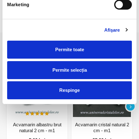
Marketing
RECENZII CLIENTI
Afişare
PRODUSE ASEMANATOARE
Permite toate
Permite selecția
Respinge
Acvamarin albastru brut
Acvamarin cristal natural 2
natural 2 cm - m1
cm - m1