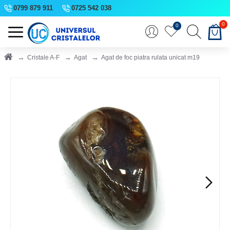
0799 879 911
0725 542 038
0
0
Cristale A-F
Agat
Agat de foc piatra rulata unicat m19