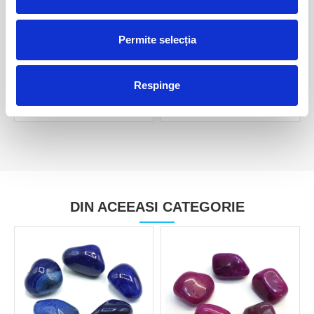
Permite selecția
Agat de foc piatra rulata
Agat de foc piatra rulata
unicat m20
20,00 Lei
40,00 Lei
Respinge
DIN ACEEASI CATEGORIE