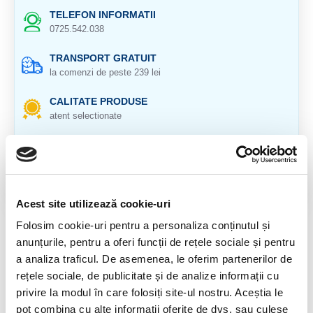
TELEFON INFORMATII
0725.542.038
TRANSPORT GRATUIT
la comenzi de peste 239 lei
CALITATE PRODUSE
atent selectionate
RETURNARE PRODUSE
in 14 zile si banii inapoi
GARANTIE PRODUSE
pentru toate produsele
Acest site utilizează cookie-uri
Folosim cookie-uri pentru a personaliza conținutul și
DESCRIERE PRODUS
anunțurile, pentru a oferi funcții de rețele sociale și pentru
a analiza traficul. De asemenea, le oferim partenerilor de
Agat de foc
rețele sociale, de publicitate și de analize informații cu
Cristal natural 100 %.
privire la modul în care folosiți site-ul nostru. Aceștia le
pot combina cu alte informații oferite de dvs. sau culese