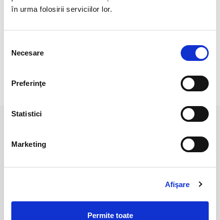
Origine: Mexic
în urma folosirii serviciilor lor.
Pozele sunt realizate cu aparat profesionist sub lumina alba.
Culoare poate diferi usor, in functie de rezolutia
Selecția
mobilului/tableteli/laptopului dumneavoastra.
Necesare
consimțământului
Preferinţe
RECENZII CLIENTI
Statistici
PRODUSE ASEMANATOARE
Marketing
Afişare
Permite toate