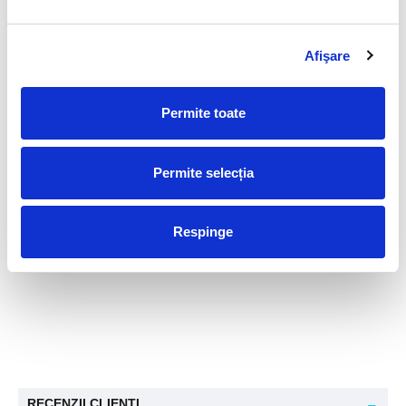
Piatra recomandata pentru :
Afişare
Zodii :
Berbec, Taur, Gemeni, Rac (agata de muschi),
Fecioara (agata de muschi), Balanta, Scorpion (agat de
Botswana), Sagetator (agata de foc), Capricorn, Varsator,
Permite toate
Pesti (agata albastra)
Planeta Guvernatoare :
Mercur
Permite selecția
Chakra :
-
Respinge
Element asociat :
-
Arhanghel :
-
RECENZII CLIENTI