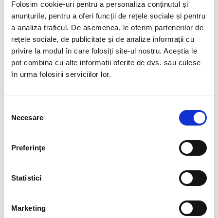
Folosim cookie-uri pentru a personaliza conținutul și
Este o piatra a bogatiei, atragand abundenta.
anunțurile, pentru a oferi funcții de rețele sociale și pentru
Numele :
Varietate de calcedonie fin stratificata, alcatuita din
a analiza traficul. De asemenea, le oferim partenerilor de
paturi succesive divers colorate
rețele sociale, de publicitate și de analize informații cu
privire la modul în care folosiți site-ul nostru. Aceștia le
Compozitie chimica
:
Dioxid de Siliciu (cuart)
pot combina cu alte informații oferite de dvs. sau culese
Culoare
:
toate, dar cele mai frecvente sunt agatele albastre
în urma folosirii serviciilor lor.
si verzi.
Duritate
:
6,5 -
7
Selecția
Necesare
consimțământului
Luciu
:
sticlos
Transparenta :
-
Preferinţe
Polaritate :
-
Tara de origine
:
Statele Unite, India, Maroc, Cehia, Brazilia,
Statistici
Africa.
Marketing