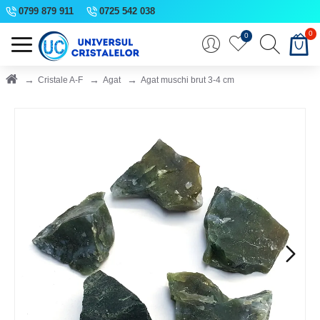
0799 879 911
0725 542 038
0
0
Cristale A-F
Agat
Agat muschi brut 3-4 cm