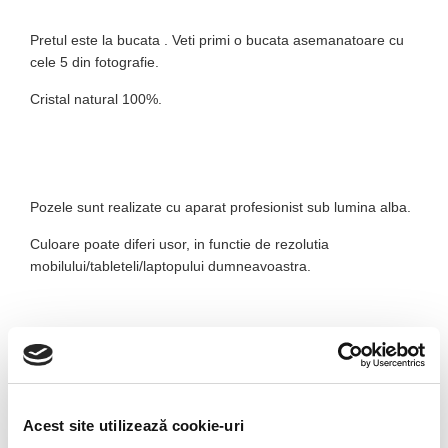
Pretul este la bucata . Veti primi o bucata asemanatoare cu
cele 5 din fotografie.
Cristal natural 100%.
Pozele sunt realizate cu aparat profesionist sub lumina alba.
Culoare poate diferi usor, in functie de rezolutia
mobilului/tableteli/laptopului dumneavoastra.
Piatra in stare bruta
Aceasta piatra are efecte de stabilizare si o conexiune foarte
profunda cu natura.
Reduce sensibilitatea la conditiile atmosferice si la poluantii
Acest site utilizează cookie-uri
din mediu.