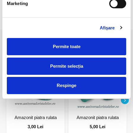
Marketing
RECENZII CLIENTI
Afişare
PRODUSE ASEMANATOARE
Permite toate
Permite selecția
Respinge
Amazonit piatra rulata
Amazonit piatra rulata
3,00 Lei
5,00 Lei