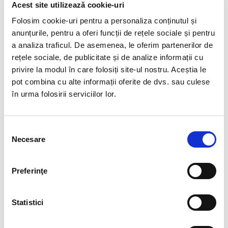
Cristal Unicat. Veti primi exact produsul din imagine.
Acest site utilizează cookie-uri
Folosim cookie-uri pentru a personaliza conținutul și
Amazonitul este piatra liniștii și a echilibrului interior, cu tonuri
fascinante de verde și albastru.
anunțurile, pentru a oferi funcții de rețele sociale și pentru
a analiza traficul. De asemenea, le oferim partenerilor de
Ea sprijină claritatea gândirii și îți aduce armonie în
rețele sociale, de publicitate și de analize informații cu
momentele tensionate.
privire la modul în care folosiți site-ul nostru. Aceștia le
Perfectă pentru bijuterii sau obiecte decorative, emană o
pot combina cu alte informații oferite de dvs. sau culese
energie calmantă constantă.
în urma folosirii serviciilor lor.
Fiecare piesă are texturi și nuanțe unice, amprente ale
naturii.
Selecția
Necesare
Transformă-ți rutina zilnică într-o experiență de pace cu
consimțământului
amazonitul.
Preferinţe
Pozele sunt realizate cu aparat profesionist sub lumina alba.
Culoarea poate diferi usor, in functie de rezolutia
mobilului/tabletei/laptopului dumneavoastra.
Statistici