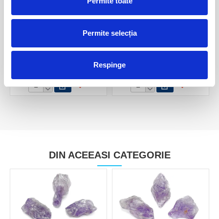
Permite toate
Permite selecția
Ametist pe suport de metal
Ametist roz pe suport de
mineral unicat m01
metal mineral unicat m01
Respinge
150,00 Lei
180,00 Lei
DIN ACEEASI CATEGORIE