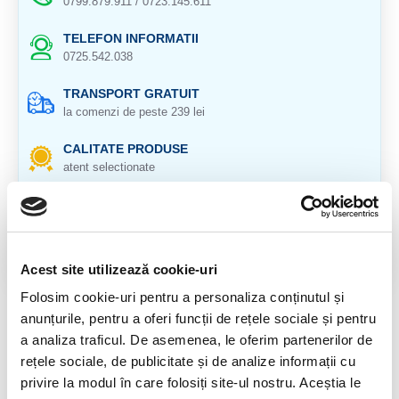
0799.879.911 / 0723.145.611
TELEFON INFORMATII
0725.542.038
TRANSPORT GRATUIT
la comenzi de peste 239 lei
CALITATE PRODUSE
atent selectionate
RETURNARE PRODUSE
in 14 zile si banii inapoi
GARANTIE PRODUSE
Acest site utilizează cookie-uri
pentru toate produsele
Folosim cookie-uri pentru a personaliza conținutul și
anunțurile, pentru a oferi funcții de rețele sociale și pentru
DESCRIERE PRODUS
a analiza traficul. De asemenea, le oferim partenerilor de
Origine: Uruguay
rețele sociale, de publicitate și de analize informații cu
privire la modul în care folosiți site-ul nostru. Aceștia le
Ametist pe suport de metal.