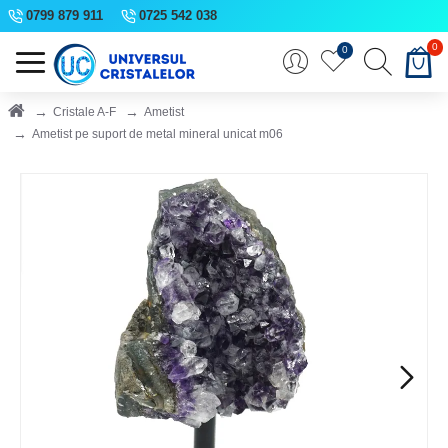
0799 879 911
0725 542 038
0
0
Cristale A-F
Ametist
Ametist pe suport de metal mineral unicat m06