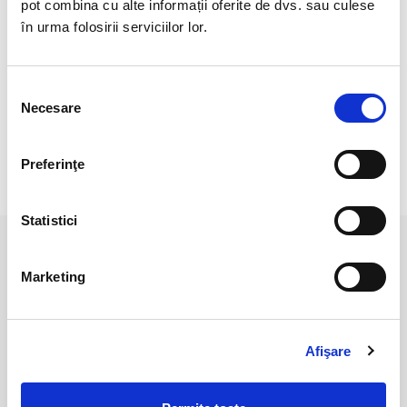
pot combina cu alte informații oferite de dvs. sau culese
Cristal natural 100%
în urma folosirii serviciilor lor.
Cristal unicat. Veti primi exact produsul din imagine.
Selecția
Culoarea poate diferi usor, in functie de rezolutia
Necesare
mobilului/tabletei/laptopului dumneavoastra.
consimțământului
Preferinţe
RECENZII CLIENTI
Statistici
PRODUSE ASEMANATOARE
Marketing
Afişare