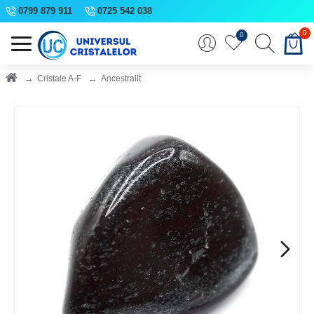
0799 879 911
0725 542 038
0
0
Cristale A-F
Ancestralit