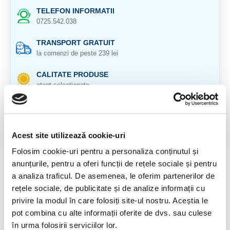
TELEFON INFORMATII
0725.542.038
TRANSPORT GRATUIT
la comenzi de peste 239 lei
CALITATE PRODUSE
atent selectionate
RETURNARE PRODUSE
in 14 zile si banii inapoi
Acest site utilizează cookie-uri
GARANTIE PRODUSE
pentru toate produsele
Folosim cookie-uri pentru a personaliza conținutul și
anunțurile, pentru a oferi funcții de rețele sociale și pentru
DESCRIERE PRODUS
a analiza traficul. De asemenea, le oferim partenerilor de
rețele sociale, de publicitate și de analize informații cu
Cristal natural 100 %.
privire la modul în care folosiți site-ul nostru. Aceștia le
pot combina cu alte informații oferite de dvs. sau culese
Cristal Unicat. Veti primi exact produsul din imagine.
în urma folosirii serviciilor lor.