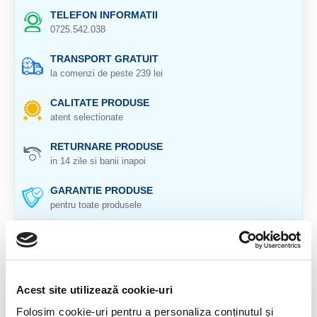
TELEFON INFORMATII
0725.542.038
TRANSPORT GRATUIT
la comenzi de peste 239 lei
CALITATE PRODUSE
atent selectionate
RETURNARE PRODUSE
in 14 zile si banii inapoi
GARANTIE PRODUSE
pentru toate produsele
DESCRIERE PRODUS
Origine: India
Acest site utilizează cookie-uri
Cristal natural 100 %.
Folosim cookie-uri pentru a personaliza conținutul și