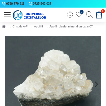
0799 879 911
0725 542 038
0
0
Cristale A-F
Apofilit
Apofilit cluster mineral unicat m07