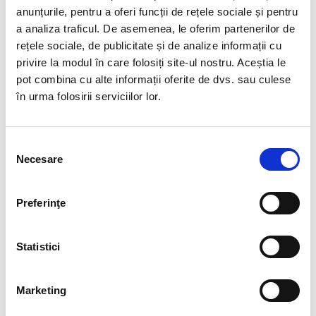
Cristal Unicat. Veti primi exact produsul din imagine.
anunțurile, pentru a oferi funcții de rețele sociale și pentru
a analiza traficul. De asemenea, le oferim partenerilor de
Pozele sunt realizate cu aparat profesionist sub lumina alba.
rețele sociale, de publicitate și de analize informații cu
Culoarea poate diferi usor, in functie de rezolutia
privire la modul în care folosiți site-ul nostru. Aceștia le
mobilului/tabletei/laptopului dumneavoastra.
pot combina cu alte informații oferite de dvs. sau culese
în urma folosirii serviciilor lor.
Este o piatră a liniștii și a clarității, cu o strălucire naturală ce
aduce lumină în orice spațiu.
Ajută la relaxare, echilibru emoțional și la conectarea cu
Selecția
energia pozitivă.
Necesare
consimțământului
Fiecare cristal este unic, cu forme translucide și reflexii
delicate.
Preferinţe
Apofilitul aduce o stare de calm și armonie, perfectă pentru
suflet și minte.
Statistici
Marketing
RECENZII CLIENTI