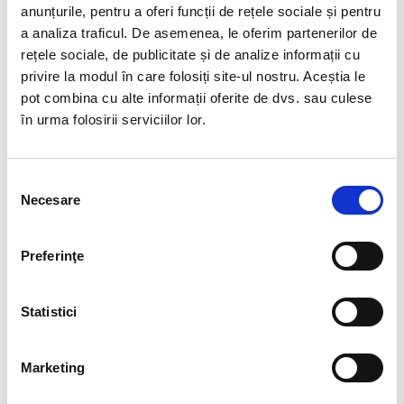
Pozele sunt realizate cu aparat profesionist sub lumina alba.
anunțurile, pentru a oferi funcții de rețele sociale și pentru
a analiza traficul. De asemenea, le oferim partenerilor de
Culoare poate diferi usor, in functie de rezolutia
rețele sociale, de publicitate și de analize informații cu
mobilului/tableteli/laptopului dumneavoastra.
privire la modul în care folosiți site-ul nostru. Aceștia le
Blocheaza stresul geopatic si purifica liniile telurice
pot combina cu alte informații oferite de dvs. sau culese
blocate,chiar si de la mare distanta. Datorita capacitatii sale
în urma folosirii serviciilor lor.
de a centra energiile fizice, este foarte util in perioadele de
stres.
Selecția
La nivel psihologic, aceasta piatra imbunatateste focalizarea
Necesare
asupra sarcinii curente si confera flexibilitate si toleranta
consimțământului
mintii.
Preferinţe
La nivel emotional, aragonitul alunga mania si stresul
emotional,conferind putere si sprijin.
Aragonitul este prin excelenta o piatra a stabilizarii, care
Statistici
centreaza energiile in interiorul corpului fizic.
Marketing
RECENZII CLIENTI