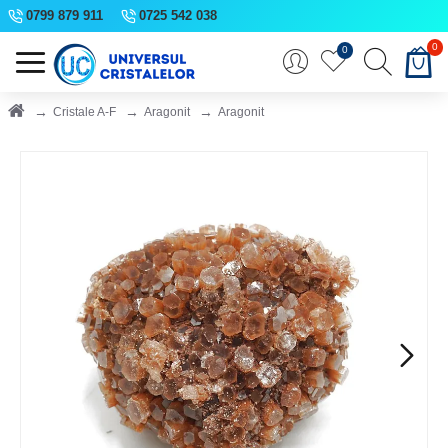
0799 879 911
0725 542 038
0
0
Cristale A-F
Aragonit
Aragonit