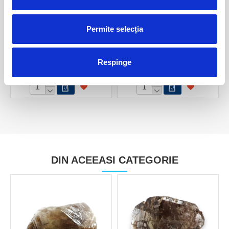
Permite selecția
Axinit
Axinit mineral unicat m1
Respinge
80,00 Lei
100,00 Lei
DIN ACEEASI CATEGORIE