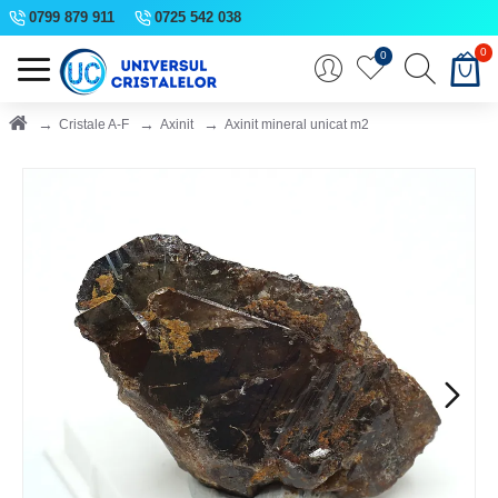
0799 879 911
0725 542 038
0
0
Cristale A-F
Axinit
Axinit mineral unicat m2