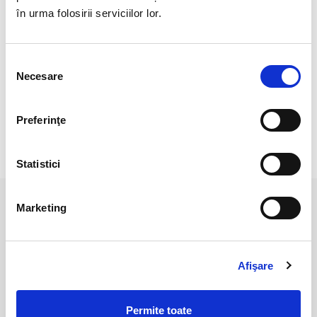
Cristal natural 100%
în urma folosirii serviciilor lor.
Cristal unicat. Veti primi exact produsul din imagine.
Selecția
Necesare
consimțământului
Culoarea poate diferi usor, in functie de rezolutia
mobilului/tabletei/laptopului dumneavoastra.
Preferinţe
RECENZII CLIENTI
Statistici
Marketing
PRODUSE ASEMANATOARE
Afişare
Permite toate