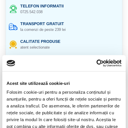
TELEFON INFORMATII
0725.542.038
TRANSPORT GRATUIT
la comenzi de peste 239 lei
CALITATE PRODUSE
atent selectionate
RETURNARE PRODUSE
in 14 zile si banii inapoi
GARANTIE PRODUSE
pentru toate produsele
Acest site utilizează cookie-uri
Folosim cookie-uri pentru a personaliza conținutul și
DESCRIERE PRODUS
anunțurile, pentru a oferi funcții de rețele sociale și pentru
a analiza traficul. De asemenea, le oferim partenerilor de
Origine: Kharan
rețele sociale, de publicitate și de analize informații cu
Duritate : 6,5-7
privire la modul în care folosiți site-ul nostru. Aceștia le
pot combina cu alte informații oferite de dvs. sau culese