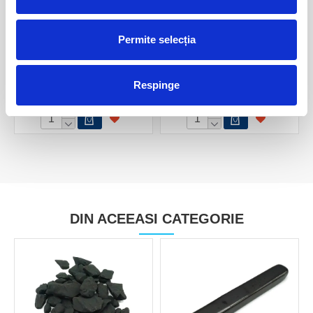
Permite selecția
Bagheta shungit
Bagheta shungit
Respinge
80,00 Lei
65,00 Lei
DIN ACEEASI CATEGORIE