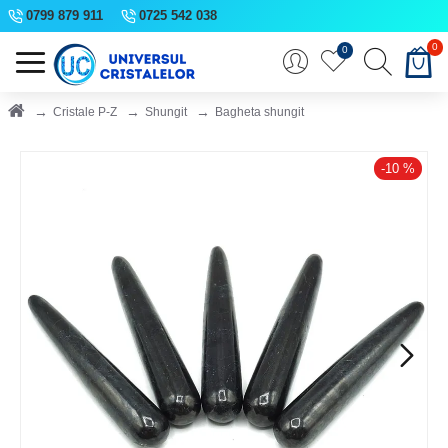
0799 879 911
0725 542 038
0
0
Cristale P-Z
Shungit
Bagheta shungit
-10 %