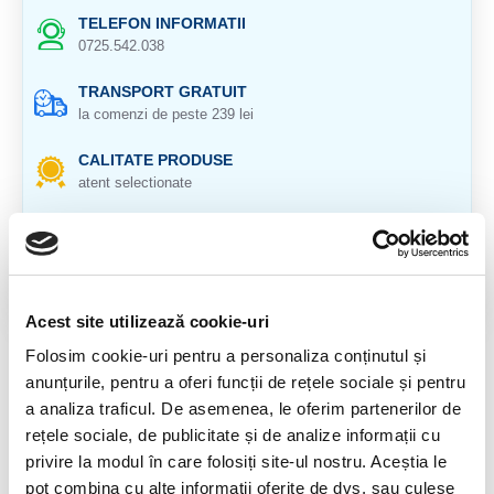
TELEFON INFORMATII
0725.542.038
TRANSPORT GRATUIT
la comenzi de peste 239 lei
CALITATE PRODUSE
atent selectionate
RETURNARE PRODUSE
in 14 zile si banii inapoi
GARANTIE PRODUSE
pentru toate produsele
Acest site utilizează cookie-uri
Folosim cookie-uri pentru a personaliza conținutul și
DESCRIERE PRODUS
anunțurile, pentru a oferi funcții de rețele sociale și pentru
a analiza traficul. De asemenea, le oferim partenerilor de
Shungit Elite (shungite, Sungit)
rețele sociale, de publicitate și de analize informații cu
Origine : Rusia, regiunea Karelia
privire la modul în care folosiți site-ul nostru. Aceștia le
pot combina cu alte informații oferite de dvs. sau culese