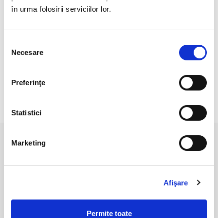
Cristal natural 100 %.
în urma folosirii serviciilor lor.
Veti prmi un produs asemanator cu cele din imagine..
Pozele sunt realizate cu aparat profesionist sub lumina alba.
Selecția
Necesare
consimțământului
Culoarea poate diferi usor, in functie de rezolutia
mobilului/tabletei/laptopului dumneavoastra.
Preferinţe
RECENZII CLIENTI
Statistici
Marketing
PRODUSE ASEMANATOARE
Afişare
Permite toate