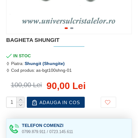
BAGHETA SHUNGIT
IN STOC
Piatra:
Shungit (Shungite)
Cod produs:
as-bgt100shng-01
90,00 Lei
100,00 Lei
ADAUGA IN COS
TELEFON COMENZI
0799.879.911 / 0723.145.611