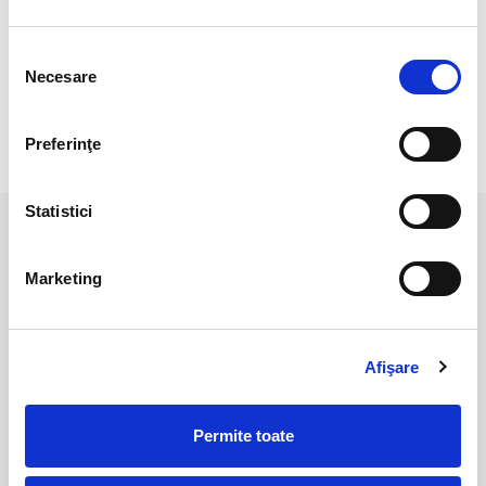
Pozele sunt realizate cu aparat profesionist sub lumina alba.
Culoarea poate diferi usor, in functie de rezolutia
Selecția
mobilului/tabletei/laptopului dumneavoastra.
Necesare
consimțământului
Preferinţe
RECENZII CLIENTI
Statistici
PRODUSE ASEMANATOARE
Marketing
Afişare
Permite toate