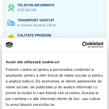
TELEFON INFORMATII
0725.542.038
TRANSPORT GRATUIT
la comenzi de peste 239 lei
CALITATE PRODUSE
atent selectionate
RETURNARE PRODUSE
in 14 zile si banii inapoi
Acest site utilizează cookie-uri
GARANTIE PRODUSE
Folosim cookie-uri pentru a personaliza conținutul și
pentru toate produsele
anunțurile, pentru a oferi funcții de rețele sociale și pentru
a analiza traficul. De asemenea, le oferim partenerilor de
DESCRIERE PRODUS
rețele sociale, de publicitate și de analize informații cu
Cristal natural 100 %.
privire la modul în care folosiți site-ul nostru. Aceștia le
pot combina cu alte informații oferite de dvs. sau culese
Cristal unicat. Veti primi produsul din imagine.
în urma folosirii serviciilor lor.