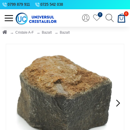
0799 879 911
0725 542 038
0
0
Cristale A-F
Bazalt
Bazalt