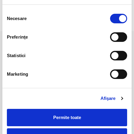
Selecția
Necesare
consimțământului
RECENZII CLIENTI
Preferinţe
PRODUSE ASEMANATOARE
Statistici
Marketing
Afişare
Permite toate
Betisoare parfumate salvie
Betisoare parfumate salvie
albastra
alba