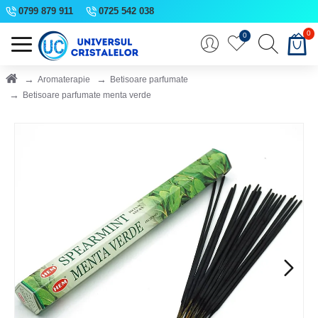
0799 879 911
0725 542 038
0
0
Aromaterapie
Betisoare parfumate
Betisoare parfumate menta verde