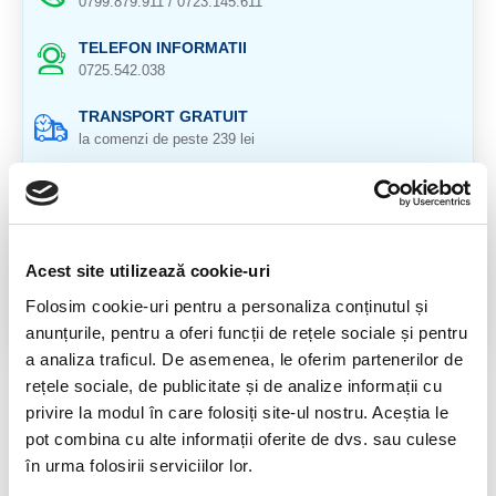
0799.879.911 / 0723.145.611
TELEFON INFORMATII
0725.542.038
TRANSPORT GRATUIT
la comenzi de peste 239 lei
CALITATE PRODUSE
atent selectionate
RETURNARE PRODUSE
Acest site utilizează cookie-uri
in 14 zile si banii inapoi
Folosim cookie-uri pentru a personaliza conținutul și
GARANTIE PRODUSE
anunțurile, pentru a oferi funcții de rețele sociale și pentru
pentru toate produsele
a analiza traficul. De asemenea, le oferim partenerilor de
rețele sociale, de publicitate și de analize informații cu
DESCRIERE PRODUS
privire la modul în care folosiți site-ul nostru. Aceștia le
pot combina cu alte informații oferite de dvs. sau culese
Pretul este pentu o cutie.
în urma folosirii serviciilor lor.
Cutia contine 20 betisoare.