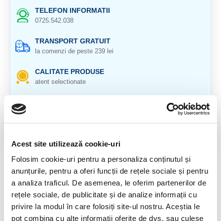
TELEFON INFORMATII
0725.542.038
TRANSPORT GRATUIT
la comenzi de peste 239 lei
CALITATE PRODUSE
atent selectionate
RETURNARE PRODUSE
in 14 zile si banii inapoi
GARANTIE PRODUSE
pentru toate produsele
Acest site utilizează cookie-uri
Folosim cookie-uri pentru a personaliza conținutul și
DESCRIERE PRODUS
anunțurile, pentru a oferi funcții de rețele sociale și pentru
a analiza traficul. De asemenea, le oferim partenerilor de
Provenienta : UK
rețele sociale, de publicitate și de analize informații cu
Duritate : 7-7.5
privire la modul în care folosiți site-ul nostru. Aceștia le
pot combina cu alte informații oferite de dvs. sau culese