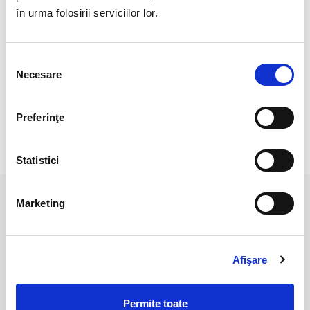
Cristal natural 100 %.
în urma folosirii serviciilor lor.
Cristal Unicat. Veti primi exact produsul din imagine.
Pozele sunt realizate cu aparat profesionist sub lumina alba.
Selecția
Necesare
consimțământului
Culoarea poate diferi usor, in functie de rezolutia
mobilului/tabletei/laptopului dumneavoastra.
Preferinţe
RECENZII CLIENTI
Statistici
Marketing
PRODUSE ASEMANATOARE
Afişare
Permite toate