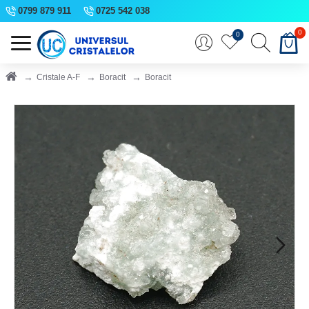
0799 879 911
0725 542 038
0
0
Cristale A-F
Boracit
Boracit