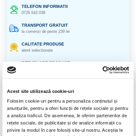
TELEFON INFORMATII
0725.542.038
TRANSPORT GRATUIT
la comenzi de peste 239 lei
CALITATE PRODUSE
atent selectionate
RETURNARE PRODUSE
in 14 zile si banii inapoi
GARANTIE PRODUSE
pentru toate produsele
Acest site utilizează cookie-uri
Folosim cookie-uri pentru a personaliza conținutul și
DESCRIERE PRODUS
anunțurile, pentru a oferi funcții de rețele sociale și pentru
Cristal natural 100 %.
a analiza traficul. De asemenea, le oferim partenerilor de
rețele sociale, de publicitate și de analize informații cu
Lungime : 19 cm.
privire la modul în care folosiți site-ul nostru. Aceștia le