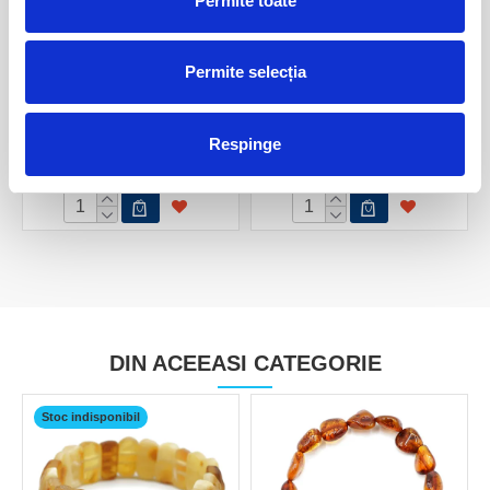
Permite toate
Permite selecția
Bratara chihlimbar mix culori
Bratara chihlimbar
baroque
Respinge
90,00 Lei
50,00 Lei
DIN ACEEASI CATEGORIE
Stoc indisponibil