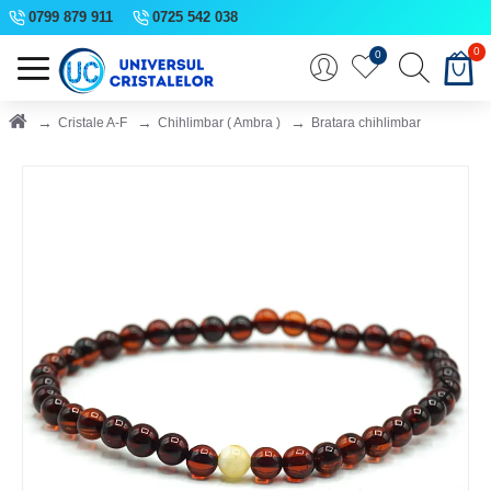
0799 879 911
0725 542 038
0
0
Cristale A-F
Chihlimbar ( Ambra )
Bratara chihlimbar