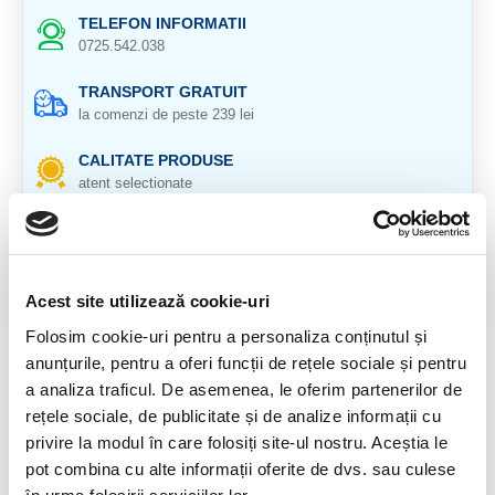
TELEFON INFORMATII
0725.542.038
TRANSPORT GRATUIT
la comenzi de peste 239 lei
CALITATE PRODUSE
atent selectionate
RETURNARE PRODUSE
in 14 zile si banii inapoi
GARANTIE PRODUSE
Acest site utilizează cookie-uri
pentru toate produsele
Folosim cookie-uri pentru a personaliza conținutul și
anunțurile, pentru a oferi funcții de rețele sociale și pentru
DESCRIERE PRODUS
a analiza traficul. De asemenea, le oferim partenerilor de
rețele sociale, de publicitate și de analize informații cu
Dimensiune : 5-6mm
privire la modul în care folosiți site-ul nostru. Aceștia le
Lungime: 19 cm
pot combina cu alte informații oferite de dvs. sau culese