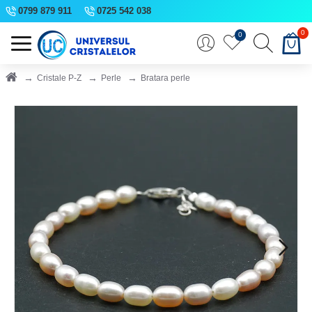
0799 879 911
0725 542 038
0
0
Cristale P-Z
Perle
Bratara perle