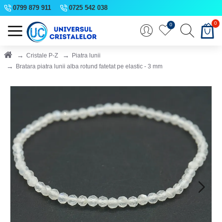
0799 879 911
0725 542 038
0
0
Cristale P-Z
Piatra lunii
Bratara piatra lunii alba rotund fatetat pe elastic - 3 mm