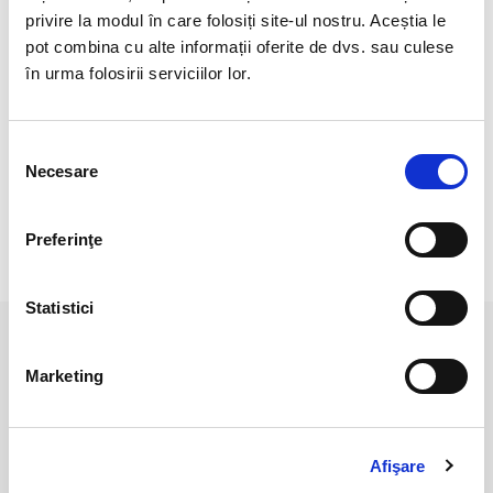
privire la modul în care folosiți site-ul nostru. Aceștia le
Veti primi un produs asemanator cu produsul din imagine.
pot combina cu alte informații oferite de dvs. sau culese
Dimensiuni aproximative piatra : 3,4 mm.
în urma folosirii serviciilor lor.
Pozele sunt realizate cu aparat profesionist sub lumina alba.
Selecția
Culoarea poate diferi usor, in functie de rezolutia
Necesare
mobilului/tabletei/laptopului dumneavoastra.
consimțământului
Preferinţe
RECENZII CLIENTI
Statistici
PRODUSE ASEMANATOARE
Marketing
Afişare