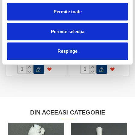
Permite toate
Permite selecția
Pandantiv piatra lunii alba
Bratara piatra lunii alba
rotund fatetat - 4,2 mm
15,00 Lei
Respinge
55,00 Lei
DIN ACEEASI CATEGORIE