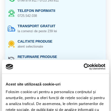
0799.879.911 / 0723.145.611
TELEFON INFORMATII
0725.542.038
TRANSPORT GRATUIT
la comenzi de peste 239 lei
CALITATE PRODUSE
atent selectionate
RETURNARE PRODUSE
in 14 zile si banii inapoi
GARANTIE PRODUSE
pentru toate produsele
Acest site utilizează cookie-uri
DESCRIERE PRODUS
Folosim cookie-uri pentru a personaliza conținutul și
anunțurile, pentru a oferi funcții de rețele sociale și pentru
Bratara cu pietre fatetate pe elastic.
a analiza traficul. De asemenea, le oferim partenerilor de
Cristal natural 100 %.
rețele sociale, de publicitate și de analize informații cu