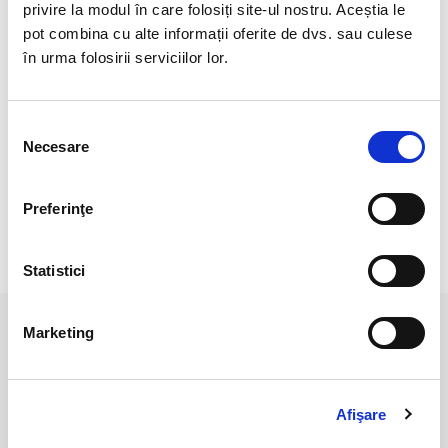
Cristal natural 100 %.
privire la modul în care folosiți site-ul nostru. Aceștia le
pot combina cu alte informații oferite de dvs. sau culese
Veti primi un produs asemanator cu produsul din imagine.
în urma folosirii serviciilor lor.
Dimensiuni aproximative piatra : 2 mm.
Pozele sunt realizate cu aparat profesionist sub lumina alba.
Selecția
Necesare
consimțământului
Culoarea poate diferi usor, in functie de rezolutia
mobilului/tabletei/laptopului dumneavoastra.
Preferinţe
RECENZII CLIENTI
Statistici
Marketing
PRODUSE ASEMANATOARE
Afişare