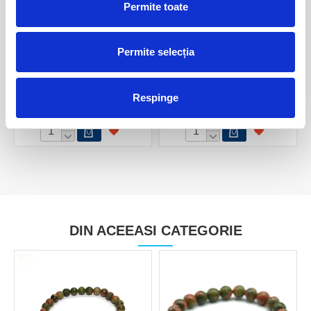
Permite toate
Permite selecția
Bratara unakit rotund - 6 mm
Bratara unakit rotund - 8 mm
25,00 Lei
30,00 Lei
Respinge
DIN ACEEASI CATEGORIE