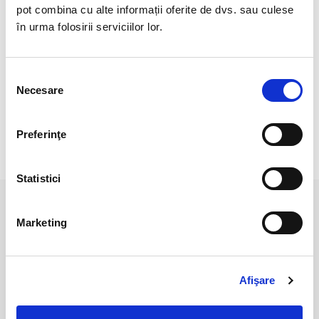
Dimensiune piatra : 4 mm.
pot combina cu alte informații oferite de dvs. sau culese
în urma folosirii serviciilor lor.
Lungime : 18 cm.
Pozele sunt realizate cu aparat profesionist sub lumina alba.
Selecția
Culoarea poate diferi usor, in functie de rezolutia
Necesare
consimțământului
mobilului/tabletei/laptopului dumneavoastra.
Preferinţe
RECENZII CLIENTI
Statistici
PRODUSE ASEMANATOARE
Marketing
Afişare