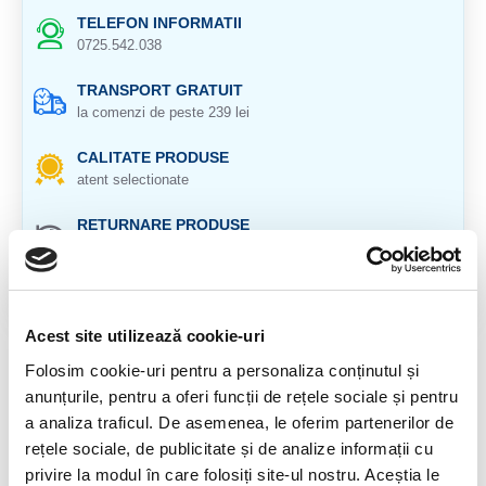
TELEFON INFORMATII
0725.542.038
TRANSPORT GRATUIT
la comenzi de peste 239 lei
CALITATE PRODUSE
atent selectionate
RETURNARE PRODUSE
in 14 zile si banii inapoi
GARANTIE PRODUSE
pentru toate produsele
Acest site utilizează cookie-uri
DESCRIERE PRODUS
Folosim cookie-uri pentru a personaliza conținutul și
anunțurile, pentru a oferi funcții de rețele sociale și pentru
Bratara cu pietre slefuite, pe elastic guta
a analiza traficul. De asemenea, le oferim partenerilor de
rețele sociale, de publicitate și de analize informații cu
Cristal natural 100 %.
privire la modul în care folosiți site-ul nostru. Aceștia le