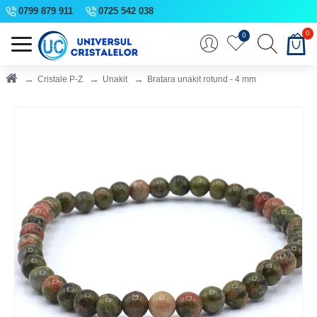
0799 879 911
0725 542 038
0
0
Cristale P-Z
Unakit
Bratara unakit rotund - 4 mm