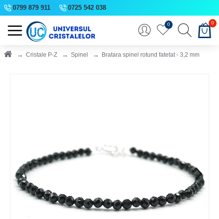
0799 879 911
0725 542 038
0
0
Cristale P-Z
Spinel
Bratara spinel rotund fatetat - 3,2 mm