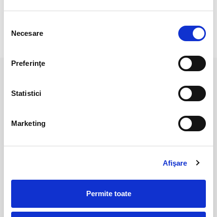
Lungime : 19 cm
Selecția
Necesare
consimțământului
RECENZII CLIENTI
Preferinţe
PRODUSE ASEMANATOARE
Statistici
Marketing
Afişare
Permite toate
Bratara spinel multicolor
Bratara spinel rotund fatetat
rotund fatetat - 2,5 mm
- 2.5 mm