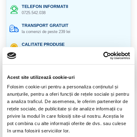
TELEFON INFORMATII
0725.542.038
TRANSPORT GRATUIT
la comenzi de peste 239 lei
CALITATE PRODUSE
atent selectionate
RETURNARE PRODUSE
in 14 zile si banii inapoi
Acest site utilizează cookie-uri
GARANTIE PRODUSE
Folosim cookie-uri pentru a personaliza conținutul și
pentru toate produsele
anunțurile, pentru a oferi funcții de rețele sociale și pentru
a analiza traficul. De asemenea, le oferim partenerilor de
DESCRIERE PRODUS
rețele sociale, de publicitate și de analize informații cu
Bratara cu inchizatoare de argint
privire la modul în care folosiți site-ul nostru. Aceștia le
pot combina cu alte informații oferite de dvs. sau culese
Dimensiune : 3,1 - 3,2 mm
în urma folosirii serviciilor lor.