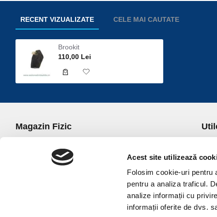
RECENT VIZUALIZATE
CELE MAI CAUTATE
Brookit
110,00 Lei
Magazin Fizic
Util
B-dul I.C. Bratianu nr. 5, Bucuresti, Sector 3
Desp
Trans
Acest site utilizează cook
office@universulcristalelor.ro
Polit
Folosim cookie-uri pentru a 
0799 879 911, 0723 145 611 (Comenzi Telefonice)
Polit
pentru a analiza traficul. 
0725 542 038 (Informatii)
Polit
analize informații cu privir
Luni-Vineri: 10.00-19.00
Terme
informații oferite de dvs. sa
Sambata: 11.00-17.00