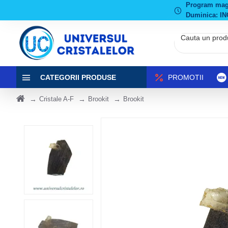
Program magaz
Duminica: IN
CATEGORII PRODUSE
PROMOTII
Cristale A-F
Brookit
Brookit