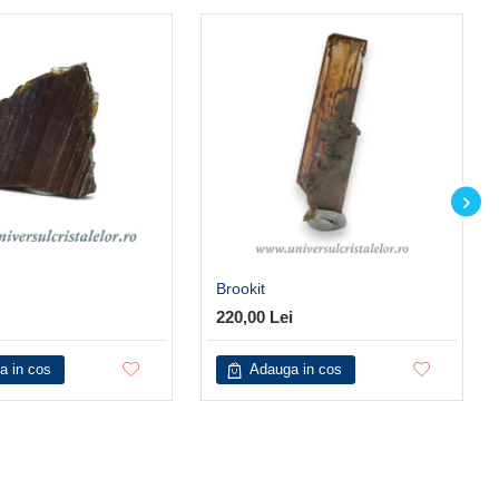
Brookit
220,00 Lei
a in cos
Adauga in cos