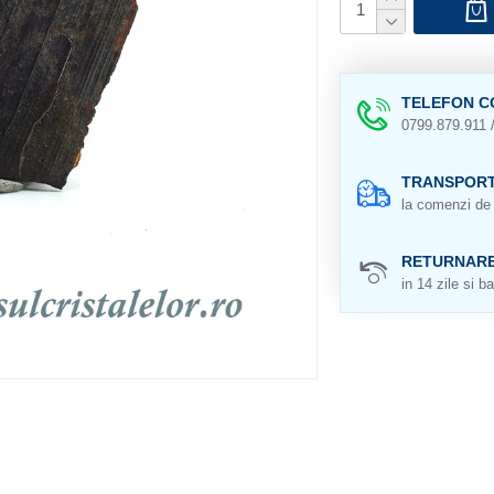
TELEFON C
0799.879.911 
TRANSPORT
la comenzi de 
RETURNAR
in 14 zile si ba