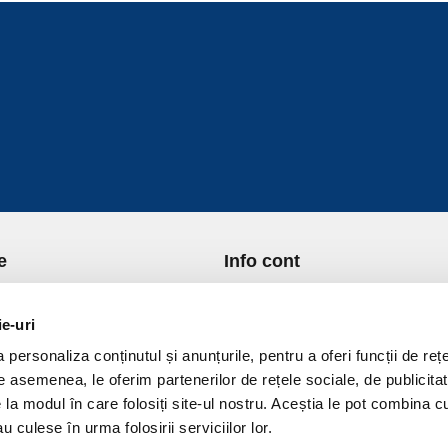
e
Info cont
re Noi
Istoric comenzi
port si Plata
Formular Retur
ie-uri
ica de Returnare
Lista Favorite
personaliza conținutul și anunțurile, pentru a oferi funcții de rețe
ica de confidentialitate
GDPR - Protectia datelor
De asemenea, le oferim partenerilor de rețele sociale, de publicitat
ica Cookies
Contact
e la modul în care folosiți site-ul nostru. Aceștia le pot combina c
ni si conditii
u culese în urma folosirii serviciilor lor.