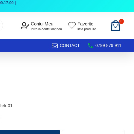
0-17.00 |
0
Contul Meu
Favorite
Intra in cont/Cont nou
lista produse
CONTACT
0799 879 911
brk-01
i