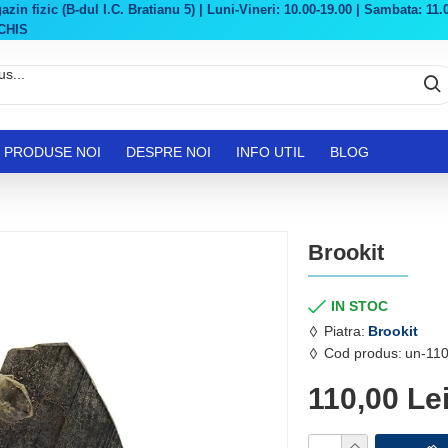
in fizic (B-dul I.C. Bratianu 5) | Luni-Vineri: 10.00-19.00 | Sambata: 11.0
CHIS
PRODUSE NOI
DESPRE NOI
INFO UTIL
BLOG
Brookit
IN STOC
Piatra:
Brookit
Cod produs:
un-110
110,00 Le