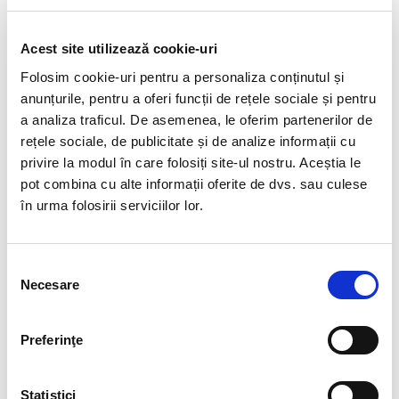
Origine: Mexic
Dimenziune aproximativa: 4 cm.
Acest site utilizează cookie-uri
Folosim cookie-uri pentru a personaliza conținutul și
anunțurile, pentru a oferi funcții de rețele sociale și pentru
Calcitul este un amplificator puternic si un purificator excelent
a analiza traficul. De asemenea, le oferim partenerilor de
al energiei. Simpla plasare a unui calcit intr-o camera este
rețele sociale, de publicitate și de analize informații cu
suficienta pentru a elimina energiile negative si pentru a
eleva vibratia energetica.
privire la modul în care folosiți site-ul nostru. Aceștia le
pot combina cu alte informații oferite de dvs. sau culese
Calcitul este un cristal activ, care accelereaza dezvoltarea si
în urma folosirii serviciilor lor.
cresterea.
Are un efect pozitiv asupra psihicului, indeosebi atunci cand
omul si-a pierdut sperantele sau motivatia. Combate lenea si
Selecția
Necesare
energizeaza pe toate nivelele.
consimțământului
Este o piatra foarte utila pentru cei care studiaza.
Preferinţe
Calcitul alunga stresul si confera o stare de seninatate si
pace. Este o piatra a stabilizarii, amplificand increderea in
sine si capcitatea de a depasi dificultatile.
Statistici