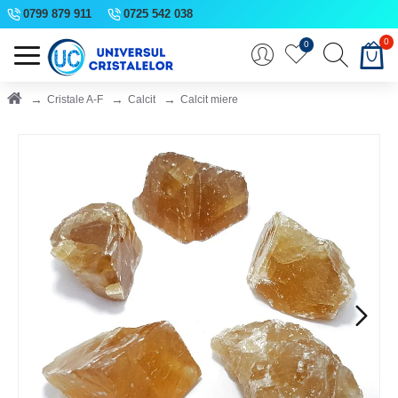
0799 879 911
0725 542 038
0
0
Cristale A-F
Calcit
Calcit miere