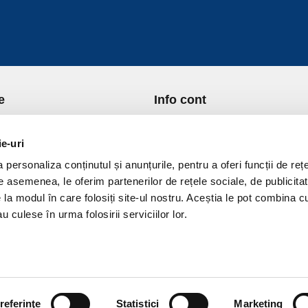
e
Info cont
re Noi
Istoric comenzi
port si Plata
Formular Retur
ie-uri
ica de Returnare
Lista Favorite
personaliza conținutul și anunțurile, pentru a oferi funcții de rețe
ica de confidentialitate
GDPR - Protectia datelor
De asemenea, le oferim partenerilor de rețele sociale, de publicitat
ica Cookies
Contact
e la modul în care folosiți site-ul nostru. Aceștia le pot combina c
ni si conditii
u culese în urma folosirii serviciilor lor.
referinţe
Statistici
Marketing