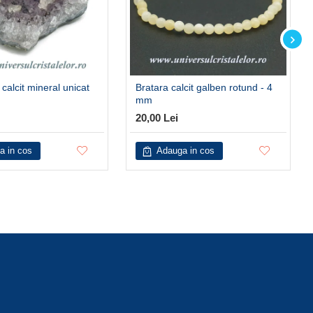
 calcit mineral unicat
Bratara calcit galben rotund - 4
mm
20,00 Lei
a in cos
Adauga in cos