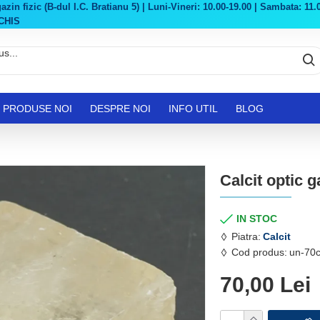
in fizic (B-dul I.C. Bratianu 5) | Luni-Vineri: 10.00-19.00 | Sambata: 11.0
CHIS
PRODUSE NOI
DESPRE NOI
INFO UTIL
BLOG
Calcit optic 
IN STOC
Piatra:
Calcit
Cod produs:
un-70
70,00 Lei