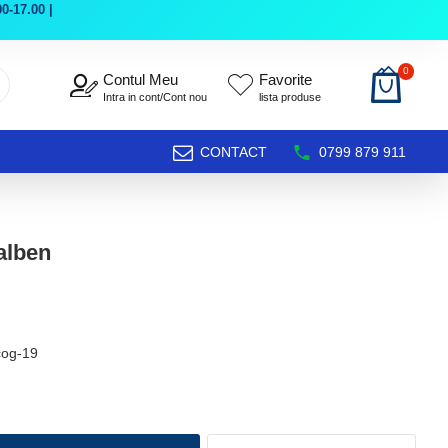
0-17.00 |
0
Contul Meu
Favorite
Intra in cont/Cont nou
lista produse
CONTACT
0799 879 911
galben
cog-19