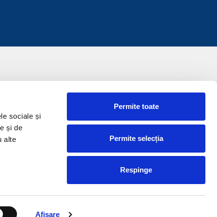
Permite toate
le sociale și
e și de
Permite selecția
u alte
Respinge
Afişare