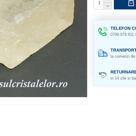
TELEFON C
0799.879.911 
TRANSPORT
la comenzi de 
RETURNAR
in 14 zile si ba