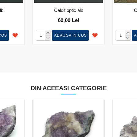
lb
Calcit optic alb
C
60,00 Lei
COS
ADAUGA IN COS
A
DIN ACEEASI CATEGORIE