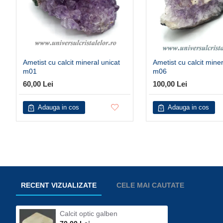
Ametist cu calcit mineral unicat
Ametist cu calcit miner
m01
m06
60,00 Lei
100,00 Lei
Adauga in cos
Adauga in cos
RECENT VIZUALIZATE
CELE MAI CAUTATE
Calcit optic galben