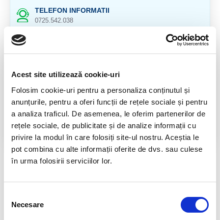
TELEFON INFORMATII
0725.542.038
TRANSPORT GRATUIT
la comenzi de peste 239 lei
CALITATE PRODUSE
Acest site utilizează cookie-uri
atent selectionate
Folosim cookie-uri pentru a personaliza conținutul și
anunțurile, pentru a oferi funcții de rețele sociale și pentru
RETURNARE PRODUSE
in 14 zile si banii inapoi
a analiza traficul. De asemenea, le oferim partenerilor de
rețele sociale, de publicitate și de analize informații cu
GARANTIE PRODUSE
privire la modul în care folosiți site-ul nostru. Aceștia le
pentru toate produsele
pot combina cu alte informații oferite de dvs. sau culese
în urma folosirii serviciilor lor.
DESCRIERE PRODUS
Dimensiune aproximativa: 4 -5 cm.
Selecția
Calcitul galben este un excelent eliminator si stimuleaza
Necesare
consimțământului
vointa. Imbunatateste meditatia, induce o stare de relaxare