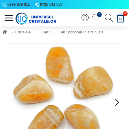
0799 879 911
0725 542 038
0
0
Cristale A-F
Calcit
Calcit portocaliu piatra rulata