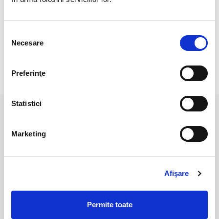
Veti primi o bucata asemanatoare cu cele 5 din imagine.
Culoarea poate diferi usor, in functie de rezolutia
Selecția
mobilului/tabletei/laptopului dumneavoastra
.
Necesare
consimțământului
Preferinţe
RECENZII CLIENTI
Statistici
PRODUSE ASEMANATOARE
Marketing
Afişare
Permite toate