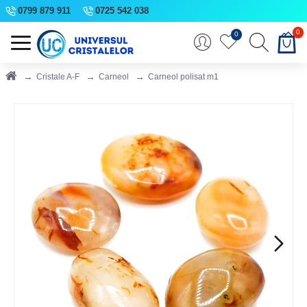
0799 879 911
0725 542 038
0
0
Cristale A-F
Carneol
Carneol polisat m1