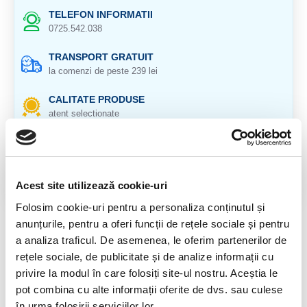
TELEFON INFORMATII
0725.542.038
TRANSPORT GRATUIT
la comenzi de peste 239 lei
CALITATE PRODUSE
atent selectionate
RETURNARE PRODUSE
in 14 zile si banii inapoi
GARANTIE PRODUSE
Acest site utilizează cookie-uri
pentru toate produsele
Folosim cookie-uri pentru a personaliza conținutul și
anunțurile, pentru a oferi funcții de rețele sociale și pentru
DESCRIERE PRODUS
a analiza traficul. De asemenea, le oferim partenerilor de
rețele sociale, de publicitate și de analize informații cu
Origine: Madagascar
privire la modul în care folosiți site-ul nostru. Aceștia le
pot combina cu alte informații oferite de dvs. sau culese
Cristal natural 100%
în urma folosirii serviciilor lor.