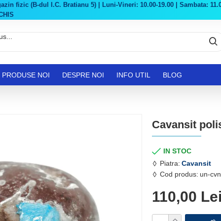
in fizic (B-dul I.C. Bratianu 5) | Luni-Vineri: 10.00-19.00 | Sambata: 11.0
CHIS
PRODUSE NOI
DESPRE NOI
INFO UTIL
BLOG
Cavansit poli
IN STOC
Piatra:
Cavansit
Cod produs:
un-cvn
110,00 Le