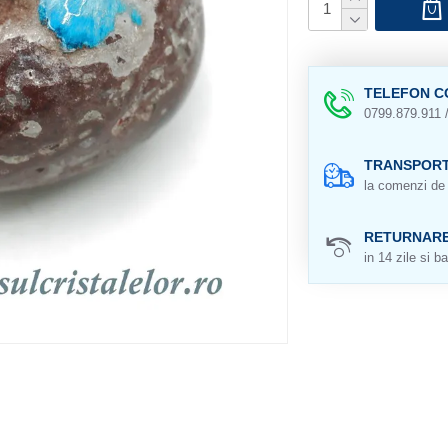
TELEFON C
0799.879.911 
TRANSPORT
la comenzi de 
RETURNAR
in 14 zile si ba