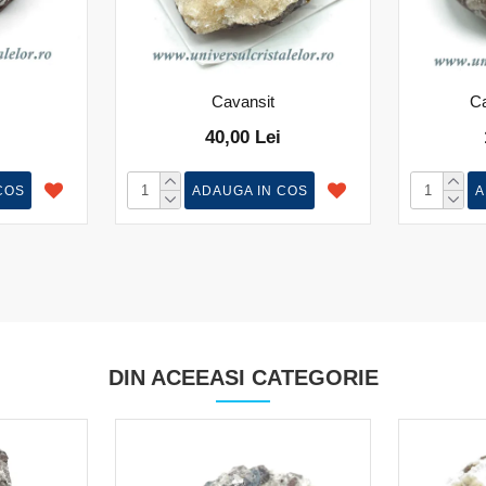
Cavansit
Ca
40,00 Lei
COS
ADAUGA IN COS
A
DIN ACEEASI CATEGORIE