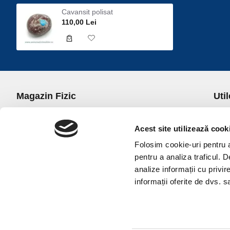
Cavansit polisat
110,00 Lei
Magazin Fizic
Util
B-dul I.C. Bratianu nr. 5, Bucuresti, Sector 3
Desp
Trans
Acest site utilizează cook
office@universulcristalelor.ro
Polit
Folosim cookie-uri pentru a 
0799 879 911, 0723 145 611 (Comenzi Telefonice)
Polit
pentru a analiza traficul. 
0725 542 038 (Informatii)
Polit
analize informații cu privir
Luni-Vineri: 10.00-19.00
Terme
informații oferite de dvs. sa
Sambata: 11.00-17.00