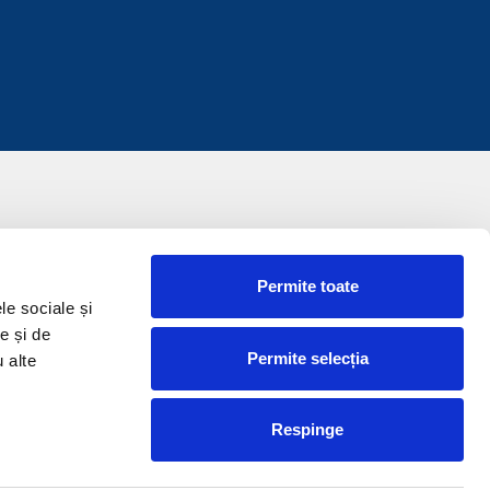
Permite toate
le sociale și
e și de
Permite selecția
u alte
Respinge