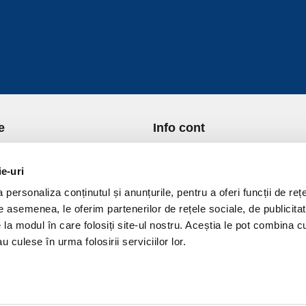
e
Info cont
re Noi
Istoric comenzi
port si Plata
Formular Retur
ie-uri
ica de Returnare
Lista Favorite
personaliza conținutul și anunțurile, pentru a oferi funcții de rețe
ica de confidentialitate
GDPR - Protectia datelor
De asemenea, le oferim partenerilor de rețele sociale, de publicitat
ica Cookies
Contact
e la modul în care folosiți site-ul nostru. Aceștia le pot combina c
ni si conditii
u culese în urma folosirii serviciilor lor.