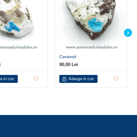
Cavansit
i
90,00 Lei
a in cos
Adauga in cos