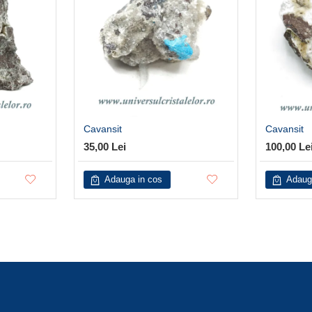
Cavansit
Cavansit
35,00 Lei
100,00 Le
Adauga in cos
Adaug