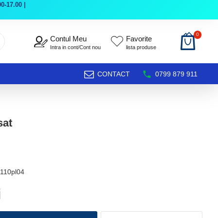
0-17.00 |
0
Contul Meu
Favorite
Intra in cont/Cont nou
lista produse
CONTACT
0799 879 911
sat
110pl04
i