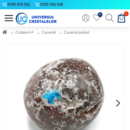
0799 879 911
0725 542 038
0
0
Cristale A-F
Cavansit
Cavansit polisat