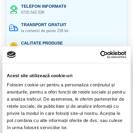
TELEFON INFORMATII
0725.542.038
TRANSPORT GRATUIT
la comenzi de peste 239 lei
CALITATE PRODUSE
atent selectionate
RETURNARE PRODUSE
in 14 zile si banii inapoi
Acest site utilizează cookie-uri
GARANTIE PRODUSE
Folosim cookie-uri pentru a personaliza conținutul și
pentru toate produsele
anunțurile, pentru a oferi funcții de rețele sociale și pentru
a analiza traficul. De asemenea, le oferim partenerilor de
DESCRIERE PRODUS
rețele sociale, de publicitate și de analize informații cu
Cristal natural 100 %.
privire la modul în care folosiți site-ul nostru. Aceștia le
pot combina cu alte informații oferite de dvs. sau culese
Cristal Unicat. Veti primi exact produsul din imagine.
în urma folosirii serviciilor lor.