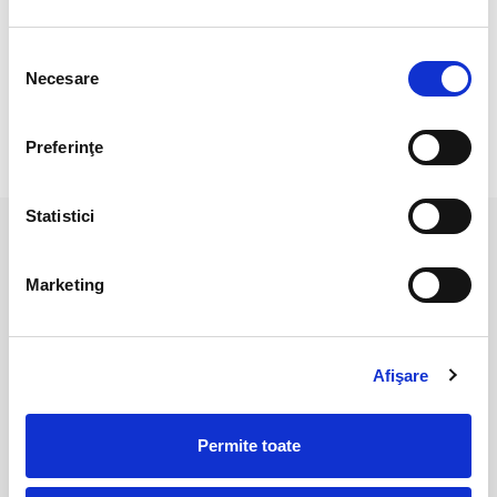
Pozele sunt realizate cu aparat profesionist sub lumina alba.
Culoarea poate diferi usor, in functie de rezolutia
Selecția
mobilului/tabletei/laptopului dumneavoastra.
Necesare
consimțământului
Preferinţe
RECENZII CLIENTI
Statistici
PRODUSE ASEMANATOARE
Marketing
Afişare
Permite toate