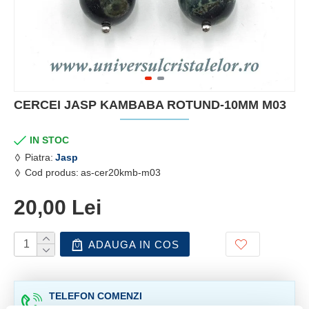
CERCEI JASP KAMBABA ROTUND-10MM M03
IN STOC
Piatra:
Jasp
Cod produs:
as-cer20kmb-m03
20,00 Lei
ADAUGA IN COS
TELEFON COMENZI