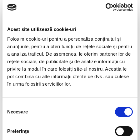
0799.879.911 / 0723.145.611
TELEFON INFORMATII
0725.542.038
Acest site utilizează cookie-uri
TRANSPORT GRATUIT
Folosim cookie-uri pentru a personaliza conținutul și
la comenzi de peste 239 lei
anunțurile, pentru a oferi funcții de rețele sociale și pentru
CALITATE PRODUSE
a analiza traficul. De asemenea, le oferim partenerilor de
atent selectionate
rețele sociale, de publicitate și de analize informații cu
privire la modul în care folosiți site-ul nostru. Aceștia le
RETURNARE PRODUSE
pot combina cu alte informații oferite de dvs. sau culese
in 14 zile si banii inapoi
în urma folosirii serviciilor lor.
GARANTIE PRODUSE
pentru toate produsele
Selecția
Necesare
DESCRIERE PRODUS
consimțământului
Cercei japs kambaba cu metal comun!
Preferinţe
Cristal natural 100 %.