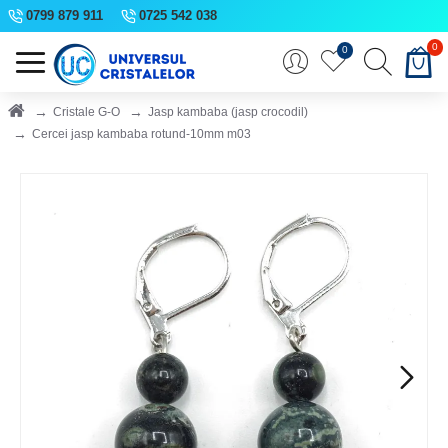
0799 879 911
0725 542 038
0
0
Cristale G-O
Jasp kambaba (jasp crocodil)
Cercei jasp kambaba rotund-10mm m03