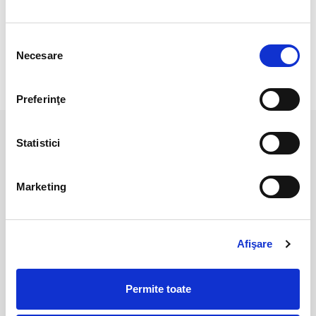
Greutate : 4,6 g
Cristal unicat.Veti primi exact produsul din imagine.
Selecția
Necesare
consimțământului
RECENZII CLIENTI
Preferinţe
Statistici
PRODUSE ASEMANATOARE
Marketing
Afişare
Permite toate