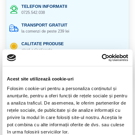
TELEFON INFORMATII
0725.542.038
TRANSPORT GRATUIT
la comenzi de peste 239 lei
CALITATE PRODUSE
atent selectionate
RETURNARE PRODUSE
in 14 zile si banii inapoi
Acest site utilizează cookie-uri
GARANTIE PRODUSE
pentru toate produsele
Folosim cookie-uri pentru a personaliza conținutul și
anunțurile, pentru a oferi funcții de rețele sociale și pentru
DESCRIERE PRODUS
a analiza traficul. De asemenea, le oferim partenerilor de
rețele sociale, de publicitate și de analize informații cu
Provenienta : Cehia
privire la modul în care folosiți site-ul nostru. Aceștia le
pot combina cu alte informații oferite de dvs. sau culese
Argint 925
în urma folosirii serviciilor lor.