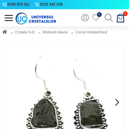
0799 879 911
0725 542 038
0
0
Cristale G-O
Moldavit natural
Cercei moldavit brut