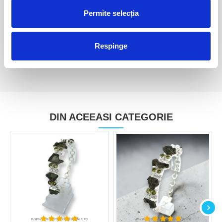
Cercei moldavit brut
Cercei moldavit fatetati oval
studs 4x6 mm
Permite selecția
500,00 Lei
380,00 Lei
Respinge
DIN ACEEASI CATEGORIE