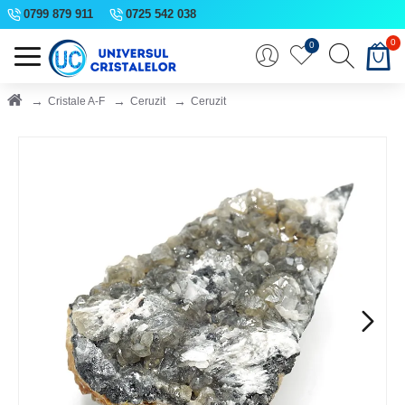
0799 879 911
0725 542 038
0
0
Cristale A-F
Ceruzit
Ceruzit