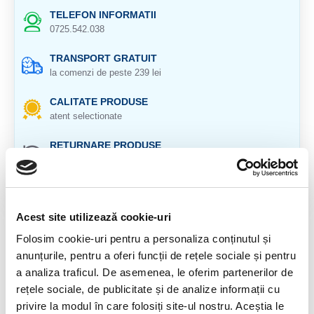
TELEFON INFORMATII
0725.542.038
TRANSPORT GRATUIT
la comenzi de peste 239 lei
CALITATE PRODUSE
atent selectionate
RETURNARE PRODUSE
in 14 zile si banii inapoi
GARANTIE PRODUSE
pentru toate produsele
Acest site utilizează cookie-uri
DESCRIERE PRODUS
Folosim cookie-uri pentru a personaliza conținutul și
anunțurile, pentru a oferi funcții de rețele sociale și pentru
Vindeca dorul de casa si ajuta sufletul sa se simta acasa
a analiza traficul. De asemenea, le oferim partenerilor de
oriunde s-ar afla.
rețele sociale, de publicitate și de analize informații cu
privire la modul în care folosiți site-ul nostru. Aceștia le
Ceruzitul este extrem de benefic in timpul calatoriilor,