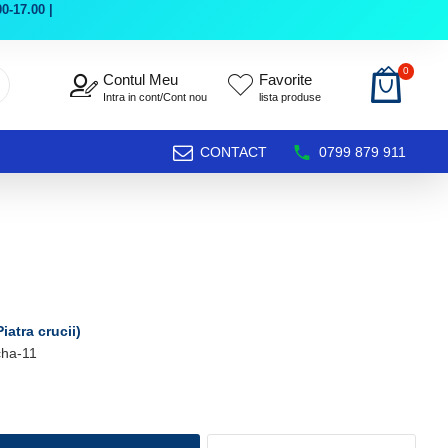
0-17.00 |
0
Contul Meu
Favorite
Intra in cont/Cont nou
lista produse
CONTACT
0799 879 911
Piatra crucii)
cha-11