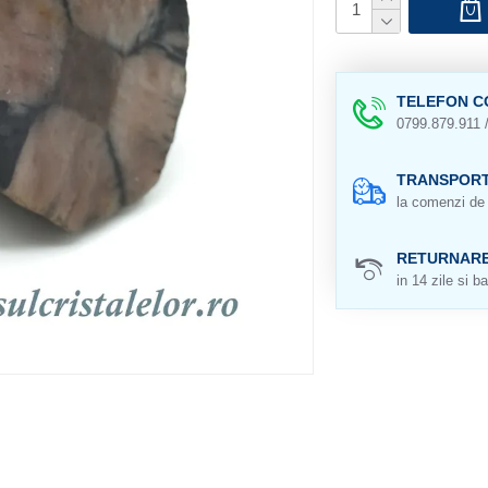
TELEFON C
0799.879.911 
TRANSPORT
la comenzi de 
RETURNAR
in 14 zile si ba