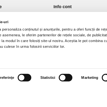
e
Info cont
re Noi
Istoric comenzi
port si Plata
Formular Retur
ie-uri
ica de Returnare
Lista Favorite
personaliza conținutul și anunțurile, pentru a oferi funcții de rețe
ica de confidentialitate
GDPR - Protectia datelor
De asemenea, le oferim partenerilor de rețele sociale, de publicitat
ica Cookies
Contact
e la modul în care folosiți site-ul nostru. Aceștia le pot combina c
ni si conditii
u culese în urma folosirii serviciilor lor.
referinţe
Statistici
Marketing
vPro.ro