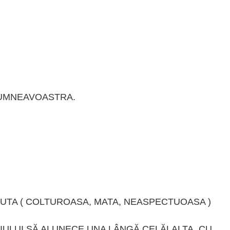
DUMNEAVOASTRA.
RUTA ( COLTUROASA, MATA, NEASPECTUOASA )
IULUI SĂ ALUNECE UNA LÂNGĂ CELĂLALTA, CU