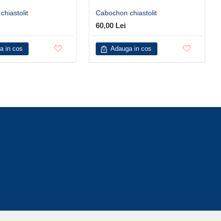
hiastolit
Cabochon chiastolit
60,00 Lei
a in cos
Adauga in cos