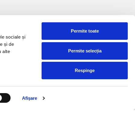
Permite toate
le sociale și
e și de
Permite selecția
u alte
Respinge
Afişare