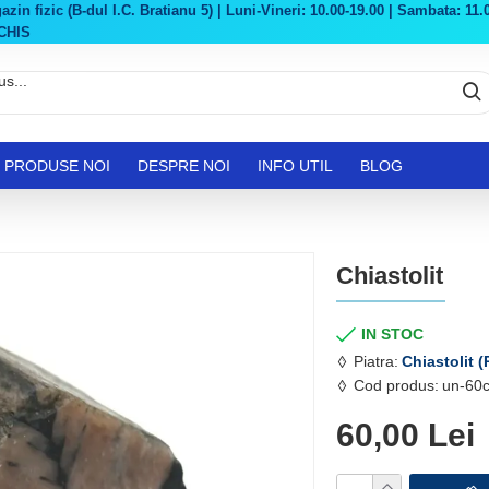
in fizic (B-dul I.C. Bratianu 5) | Luni-Vineri: 10.00-19.00 | Sambata: 11.0
CHIS
PRODUSE NOI
DESPRE NOI
INFO UTIL
BLOG
Chiastolit
IN STOC
Piatra:
Chiastolit (
Cod produs:
un-60
60,00 Lei