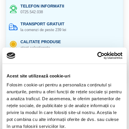
TELEFON INFORMATII
0725.542.038
TRANSPORT GRATUIT
la comenzi de peste 239 lei
CALITATE PRODUSE
atent selectionate
RETURNARE PRODUSE
in 14 zile si banii inapoi
Acest site utilizează cookie-uri
GARANTIE PRODUSE
pentru toate produsele
Folosim cookie-uri pentru a personaliza conținutul și
anunțurile, pentru a oferi funcții de rețele sociale și pentru
DESCRIERE PRODUS
a analiza traficul. De asemenea, le oferim partenerilor de
rețele sociale, de publicitate și de analize informații cu
Cristal natural 100 %.
privire la modul în care folosiți site-ul nostru. Aceștia le
pot combina cu alte informații oferite de dvs. sau culese
Cristal Unicat. Veti primi exact produsul din imagine.
în urma folosirii serviciilor lor.