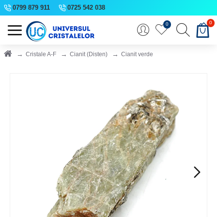
0799 879 911
0725 542 038
0
0
Cristale A-F
Cianit (Disten)
Cianit verde