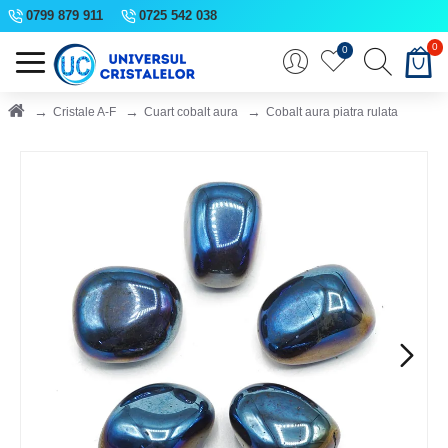
0799 879 911
0725 542 038
0
0
Cristale A-F
Cuart cobalt aura
Cobalt aura piatra rulata