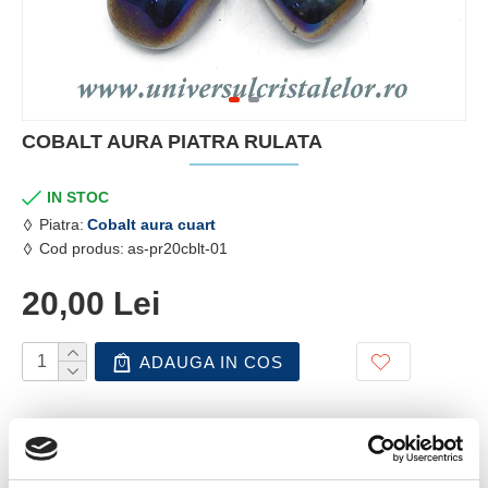
COBALT AURA PIATRA RULATA
IN STOC
Piatra:
Cobalt aura cuart
Cod produs:
as-pr20cblt-01
20,00 Lei
ADAUGA IN COS
TELEFON COMENZI
0799.879.911 / 0723.145.611