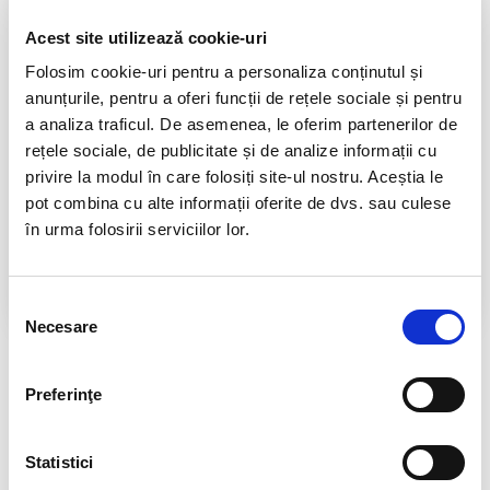
TELEFON INFORMATII
Acest site utilizează cookie-uri
0725.542.038
Folosim cookie-uri pentru a personaliza conținutul și
TRANSPORT GRATUIT
anunțurile, pentru a oferi funcții de rețele sociale și pentru
la comenzi de peste 239 lei
a analiza traficul. De asemenea, le oferim partenerilor de
rețele sociale, de publicitate și de analize informații cu
CALITATE PRODUSE
privire la modul în care folosiți site-ul nostru. Aceștia le
atent selectionate
pot combina cu alte informații oferite de dvs. sau culese
RETURNARE PRODUSE
în urma folosirii serviciilor lor.
in 14 zile si banii inapoi
GARANTIE PRODUSE
Selecția
pentru toate produsele
Necesare
consimțământului
DESCRIERE PRODUS
Preferinţe
Veti primi un produs asemanator cu cele 5 din imagine.
Dimensiune : aproximativ 2 -2,5 cm
Statistici