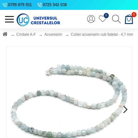
0799 879 911
0725 542 038
0
0
Cristale A-F
Acvamarin
Colier acvamarin cub fatetat - 4,7 mm