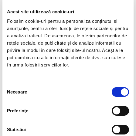
Veti primi un produs asemanator cu produsul din imagine.
Acest site utilizează cookie-uri
Dimensiuni aproximative piatra :4,7 mm.
Folosim cookie-uri pentru a personaliza conținutul și
Lungime : 44 cm.
anunțurile, pentru a oferi funcții de rețele sociale și pentru
Acvamarinul este o piatră a liniștii profunde și a curajului
a analiza traficul. De asemenea, le oferim partenerilor de
blând.
rețele sociale, de publicitate și de analize informații cu
Poartă nuanțele cerului care se oglindesc în mare și aduce
privire la modul în care folosiți site-ul nostru. Aceștia le
claritate în gânduri.
pot combina cu alte informații oferite de dvs. sau culese
Inspiră echilibru, comunicare sinceră și încredere în propriul
în urma folosirii serviciilor lor.
drum.
Este piatra celor care caută pace, dar și forța de a merge
mai departe.
Selecția
Un cristal care nu promite miracole, ci aduce armonie în
Necesare
consimțământului
tăcere.
*Pozele sunt realizate cu aparat profesionist sub lumina alba.
Preferinţe
Culoarea poate diferi usor, in functie de rezolutia ecranului
dispozitivului dumneavoastra (smartphone, tableta, laptop,
Statistici
monitor).