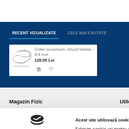
RECENT VIZUALIZATE
CELE MAI CAUTATE
Colier acvamarin rotund fatetat -
4,4 mm
120,00 Lei
Magazin Fizic
Util
B-dul I.C. Bratianu nr. 5, Bucuresti, Sector 3
Desp
Trans
Acest site utilizează cook
office@universulcristalelor.ro
Polit
Folosim cookie-uri pentru a 