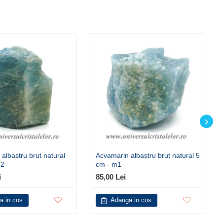
albastru brut natural
Acvamarin albastru brut natural 5
m2
cm - m1
i
85,00 Lei
a in cos
Adauga in cos