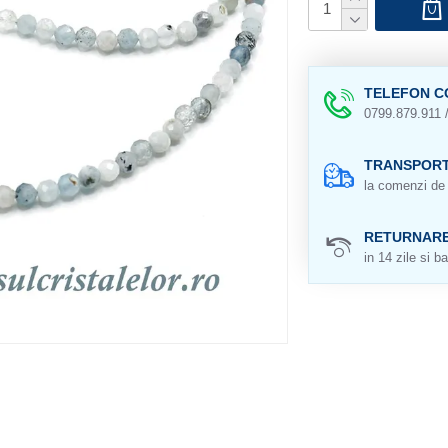
TELEFON C
0799.879.911 
TRANSPORT
la comenzi de 
RETURNAR
in 14 zile si ba