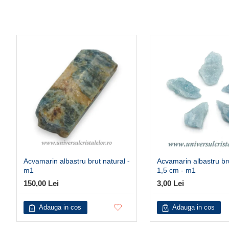
Acvamarin albastru brut natural -
Acvamarin albastru br
m1
1,5 cm - m1
150,00 Lei
3,00 Lei
Adauga in cos
Adauga in cos