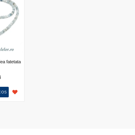
ea fatetata
i
COS