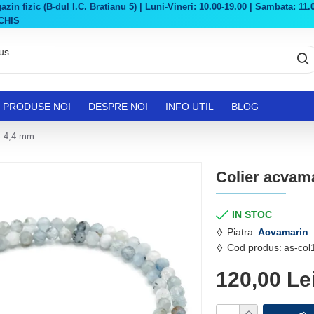
in fizic (B-dul I.C. Bratianu 5) | Luni-Vineri: 10.00-19.00 | Sambata: 11.0
CHIS
PRODUSE NOI
DESPRE NOI
INFO UTIL
BLOG
 - 4,4 mm
Colier acvama
IN STOC
Piatra:
Acvamarin
Cod produs:
as-co
120,00 Le