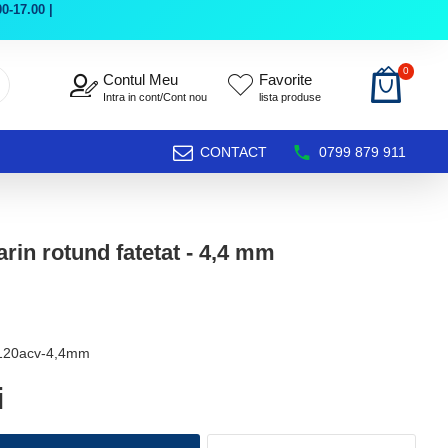
0-17.00 |
0
Contul Meu
Favorite
Intra in cont/Cont nou
lista produse
CONTACT
0799 879 911
rin rotund fatetat - 4,4 mm
l120acv-4,4mm
i