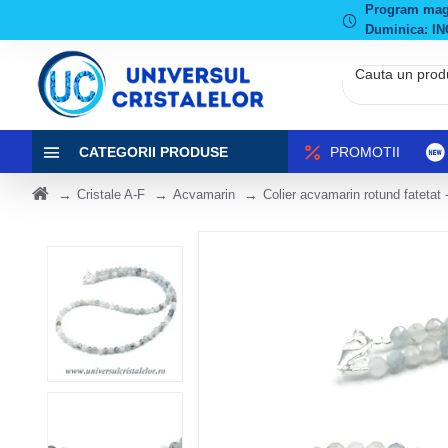
Program magaz
Duminica: IN
CATEGORII PRODUSE
PROMOTII
Cristale A-F
Acvamarin
Colier acvamarin rotund fatetat