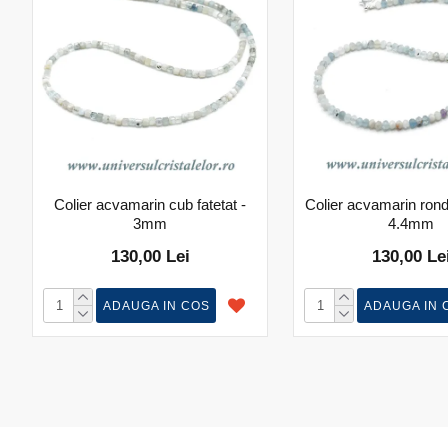
Colier acvamarin cub fatetat -
Colier acvamarin rond
3mm
4.4mm
130,00 Lei
130,00 Le
ADAUGA IN COS
ADAUGA IN 