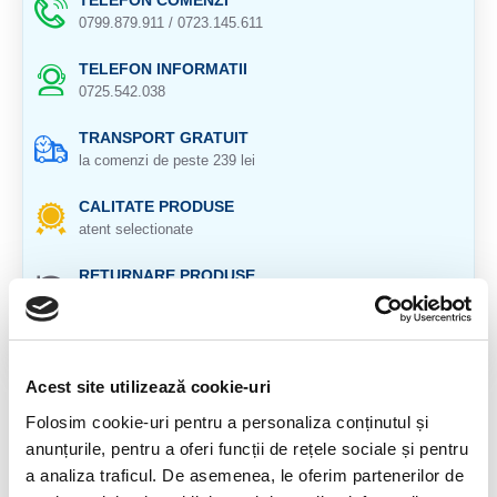
TELEFON COMENZI
0799.879.911 / 0723.145.611
TELEFON INFORMATII
0725.542.038
TRANSPORT GRATUIT
la comenzi de peste 239 lei
CALITATE PRODUSE
atent selectionate
RETURNARE PRODUSE
in 14 zile si banii inapoi
GARANTIE PRODUSE
pentru toate produsele
Acest site utilizează cookie-uri
DESCRIERE PRODUS
Folosim cookie-uri pentru a personaliza conținutul și
anunțurile, pentru a oferi funcții de rețele sociale și pentru
Colier cu pietre fatetate si inchizatoare de argint.
a analiza traficul. De asemenea, le oferim partenerilor de