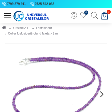
0799 879 911
0725 542 038
0
0
Cristale A-F
Fosfosiderit
Colier fosfosiderit rotund fatetat - 2 mm