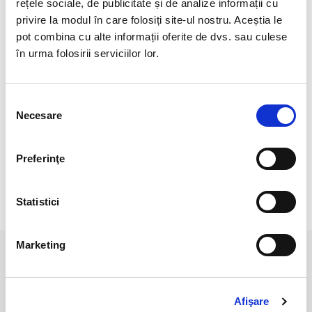
rețele sociale, de publicitate și de analize informații cu
Cristal natural 100 %.
privire la modul în care folosiți site-ul nostru. Aceștia le
Veti primi exact produsul din imagine.
pot combina cu alte informații oferite de dvs. sau culese
în urma folosirii serviciilor lor.
Dimensiuni aproximative piatra : 2 mm.
Lungime : 44 cm.
Selecția
Pozele sunt realizate cu aparat profesionist sub lumina alba.
Necesare
consimțământului
Culoarea poate diferi usor, in functie de rezolutia
mobilului/tabletei/laptopului dumneavoastra.
Preferinţe
Statistici
RECENZII CLIENTI
Marketing
PRODUSE ASEMANATOARE
Afişare