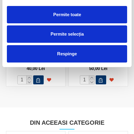
Permite toate
Permite selecția
Bratara fosfosiderit rotund
Bratara fosfosiderit rotund
Respinge
fatetat - 2 mm
fatetat - 3 mm
40,00 Lei
50,00 Lei
DIN ACEEASI CATEGORIE