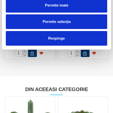
Permite toate
Permite selecția
Colier jad ( nefrit ) rotund
Colier jad fatetat - 5,1 mm
fatetat - 3,6mm
Respinge
180,00 Lei
100,00 Lei
DIN ACEEASI CATEGORIE