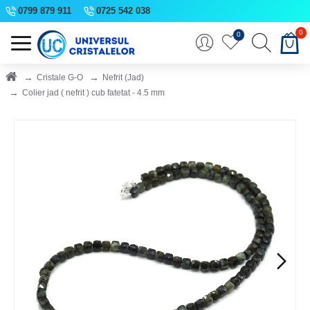
0799 879 911
0725 542 038
0
0
Cristale G-O
Nefrit (Jad)
Colier jad ( nefrit ) cub fatetat - 4.5 mm