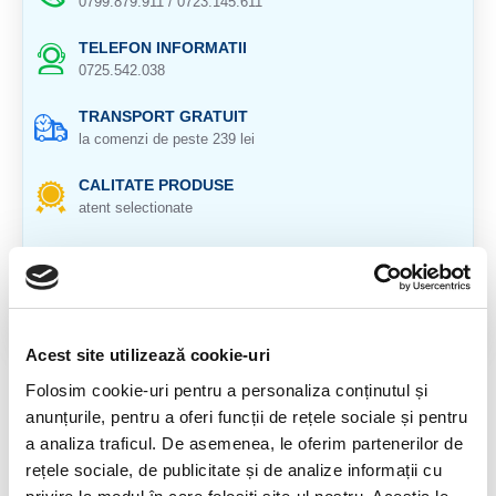
0799.879.911 / 0723.145.611
TELEFON INFORMATII
0725.542.038
TRANSPORT GRATUIT
la comenzi de peste 239 lei
CALITATE PRODUSE
atent selectionate
RETURNARE PRODUSE
in 14 zile si banii inapoi
GARANTIE PRODUSE
pentru toate produsele
Acest site utilizează cookie-uri
Folosim cookie-uri pentru a personaliza conținutul și
DESCRIERE PRODUS
anunțurile, pentru a oferi funcții de rețele sociale și pentru
Cristal natural 100 %.
a analiza traficul. De asemenea, le oferim partenerilor de
rețele sociale, de publicitate și de analize informații cu
Veti primi un produs asemanatoare cu cel din imagine.