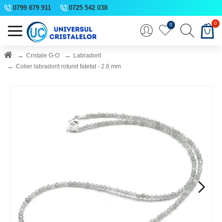
0799 879 911
0725 542 038
0
0
Cristale G-O
Labradorit
Colier labradorit rotund fatetat - 2.6 mm