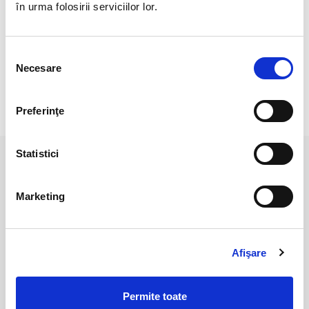
Dimensiune : 2,6 mm
în urma folosirii serviciilor lor.
Lungime : 44 cm
Selecția
Veti primi un produs asemanator cu cel din imagine.
Necesare
consimțământului
RECENZII CLIENTI
Preferinţe
Statistici
PRODUSE ASEMANATOARE
Marketing
Afişare
Permite toate