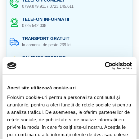
TELEFON COMENZI
0799.879.911 / 0723.145.611
TELEFON INFORMATII
0725.542.038
TRANSPORT GRATUIT
la comenzi de peste 239 lei
CALITATE PRODUSE
atent selectionate
RETURNARE PRODUSE
in 14 zile si banii inapoi
Acest site utilizează cookie-uri
GARANTIE PRODUSE
Folosim cookie-uri pentru a personaliza conținutul și
pentru toate produsele
anunțurile, pentru a oferi funcții de rețele sociale și pentru
a analiza traficul. De asemenea, le oferim partenerilor de
DESCRIERE PRODUS
rețele sociale, de publicitate și de analize informații cu
privire la modul în care folosiți site-ul nostru. Aceștia le
Colier cu inchizatoare de argint
pot combina cu alte informații oferite de dvs. sau culese