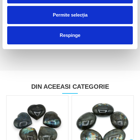
Colier labradorit rotund
Colier labradorit rotund
Permite selecția
fatetat - 2.2 mm
fatetat - 2.8 mm
110,00 Lei
110,00 Lei
Respinge
DIN ACEEASI CATEGORIE