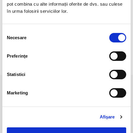
Dimensiune bile : 2,4 mm.
pot combina cu alte informații oferite de dvs. sau culese
în urma folosirii serviciilor lor.
Veti primi o bratara asemanatoare cu cea din imagine.
Pozele sunt realizate cu aparat profesionist sub lumina alba.
Selecția
Culoarea poate diferi usor, in functie de rezolutia
Necesare
consimțământului
mobilului/tabletei/laptopului dumneavoastra.
Preferinţe
RECENZII CLIENTI
Statistici
PRODUSE ASEMANATOARE
Marketing
Afişare