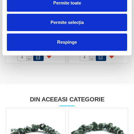
Permite toate
Permite selecția
Colier serafinit rotund fatetat
Colier serafinit rotund fatetat
- 2,8mm
- 6mm
Respinge
170,00 Lei
210,00 Lei
DIN ACEEASI CATEGORIE