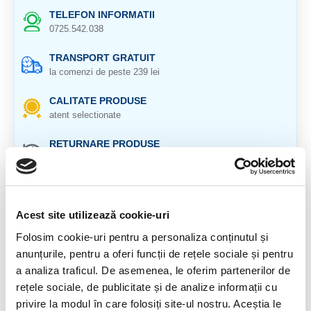
TELEFON INFORMATII
0725.542.038
TRANSPORT GRATUIT
la comenzi de peste 239 lei
CALITATE PRODUSE
atent selectionate
RETURNARE PRODUSE
in 14 zile si banii inapoi
GARANTIE PRODUSE
pentru toate produsele
Acest site utilizează cookie-uri
DESCRIERE PRODUS
Folosim cookie-uri pentru a personaliza conținutul și
anunțurile, pentru a oferi funcții de rețele sociale și pentru
Cristal natural 100 %.
a analiza traficul. De asemenea, le oferim partenerilor de
rețele sociale, de publicitate și de analize informații cu
Lungime: aproximativ 44 cm
privire la modul în care folosiți site-ul nostru. Aceștia le