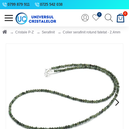
0799 879 911
0725 542 038
0
0
Cristale P-Z
Serafinit
Colier serafinit rotund fatetat - 2,4mm