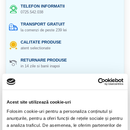
TELEFON INFORMATII
0725.542.038
TRANSPORT GRATUIT
la comenzi de peste 239 lei
CALITATE PRODUSE
atent selectionate
RETURNARE PRODUSE
in 14 zile si banii inapoi
GARANTIE PRODUSE
pentru toate produsele
DESCRIERE PRODUS
Acest site utilizează cookie-uri
Crisocola este o piatra a linistii si a sustinerii.
Folosim cookie-uri pentru a personaliza conținutul și
anunțurile, pentru a oferi funcții de rețele sociale și pentru
Origine: Peru
a analiza traficul. De asemenea, le oferim partenerilor de