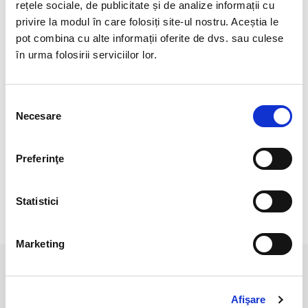
Ajuta la meditatie si imbunatateste comunicarea.
rețele sociale, de publicitate și de analize informații cu
privire la modul în care folosiți site-ul nostru. Aceștia le
Daca este plasata in casa absoarbe energiile negative de
pot combina cu alte informații oferite de dvs. sau culese
toate felurile.
în urma folosirii serviciilor lor.
Este benefica pentru relatiile dificile, deoarece in egala
masura vindeca si stabilizeaza caminul si interactiunile
personale.
Selecția
Necesare
consimțământului
Crisocola calmeaza, purifica si dinamizeaza toate chakrele,
pe care le pune la unison cu planul divin.
Preferinţe
Stimuleaza luciditatea si echilibrul interior.
Statistici
RECENZII CLIENTI
Marketing
PRODUSE ASEMANATOARE
Afişare