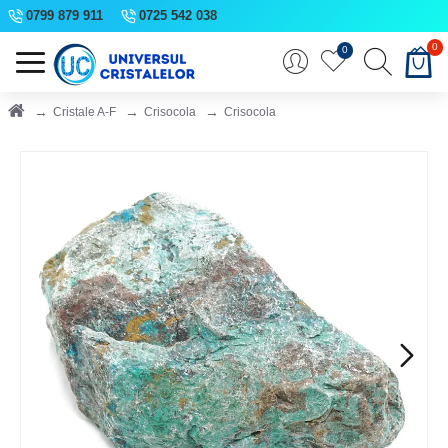
0799 879 911
0725 542 038
0
0
Cristale A-F
Crisocola
Crisocola