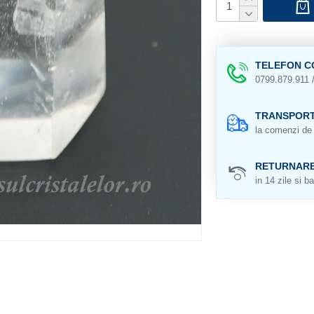
TELEFON C
0799.879.911 
TRANSPORT
la comenzi de 
RETURNAR
in 14 zile si ba