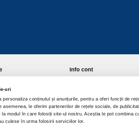
e
Info cont
re Noi
Istoric comenzi
port si Plata
Formular Retur
ie-uri
ica de Returnare
Lista Favorite
personaliza conținutul și anunțurile, pentru a oferi funcții de rețe
ica de confidentialitate
GDPR - Protectia datelor
De asemenea, le oferim partenerilor de rețele sociale, de publicitat
ica Cookies
Contact
e la modul în care folosiți site-ul nostru. Aceștia le pot combina c
ni si conditii
u culese în urma folosirii serviciilor lor.