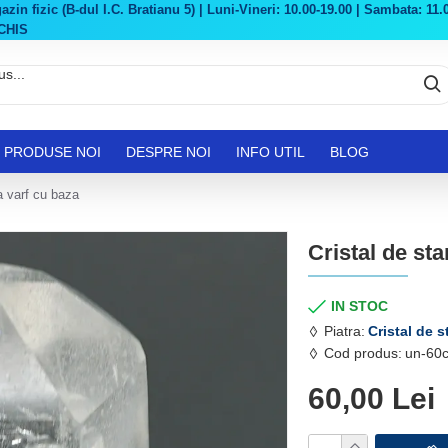
in fizic (B-dul I.C. Bratianu 5) | Luni-Vineri: 10.00-19.00 | Sambata: 11.0
CHIS
PRODUSE NOI
DESPRE NOI
INFO UTIL
BLOG
a varf cu baza
Cristal de st
IN STOC
Piatra:
Cristal de 
Cod produs:
un-60c
60,00 Lei