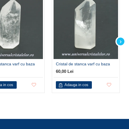
 stanca varf cu baza
Cristal de stanca varf cu baza
60,00 Lei
a in cos
Adauga in cos