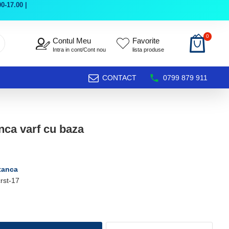
0-17.00 |
0
Contul Meu
Favorite
Intra in cont/Cont nou
lista produse
CONTACT
0799 879 911
anca varf cu baza
stanca
rst-17