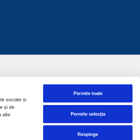
Permite toate
le sociale și
e și de
Permite selecția
u alte
Respinge