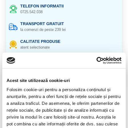
TELEFON INFORMATII
0725.542.038
TRANSPORT GRATUIT
la comenzi de peste 239 lei
CALITATE PRODUSE
atent selectionate
RETURNARE PRODUSE
in 14 zile si banii inapoi
GARANTIE PRODUSE
Acest site utilizează cookie-uri
pentru toate produsele
Folosim cookie-uri pentru a personaliza conținutul și
anunțurile, pentru a oferi funcții de rețele sociale și pentru
DESCRIERE PRODUS
a analiza traficul. De asemenea, le oferim partenerilor de
rețele sociale, de publicitate și de analize informații cu
privire la modul în care folosiți site-ul nostru. Aceștia le
Cristal natural 100 %.
pot combina cu alte informații oferite de dvs. sau culese