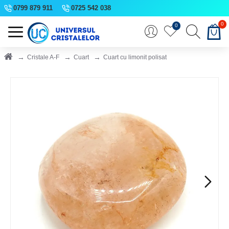
0799 879 911
0725 542 038
0
0
Cristale A-F
Cuart
Cuart cu limonit polisat