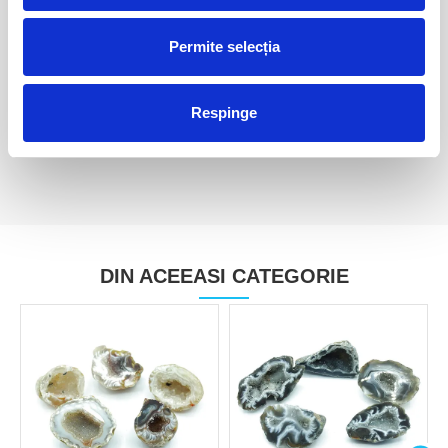
Permite selecția
Cuart cu limonit polisat
Cuart cu limonit polisat
30,00 Lei
35,00 Lei
Respinge
DIN ACEEASI CATEGORIE